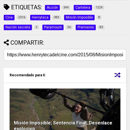
ETIQUETAS:
Acción
Cartelera
344
1224
Cine
Henryteca
Misión Imposible
2016
383
8
Nación secreta
Paramount
Premieres
2
36
83
COMPARTIR:
Recomendado para ti
Misión Imposible; Sentencia Final; Desenlace
explosivo