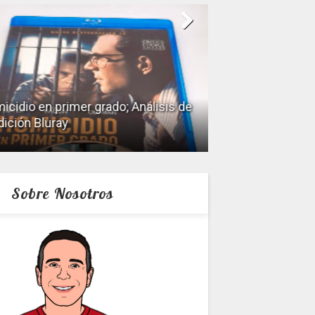
icidio en primer grado; Análisis de
dición Bluray
Keeper; Análisis 
Sobre Nosotros