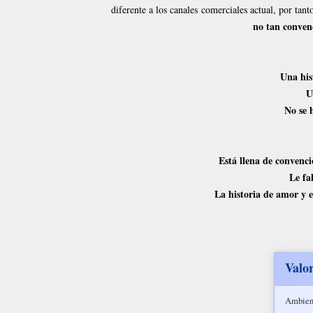
diferente a los canales
comerciales actual, por tant
no tan conven
Una his
U
No se h
Está llena de convenc
Le fa
La historia de amor y e
Valo
Ambien