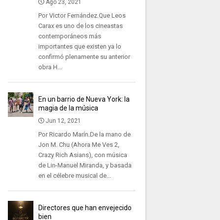
Ago 23, 2021
Por Victor Fernández.Que Leos
Carax es uno de los cineastas
contemporáneos más
importantes que existen ya lo
confirmó plenamente su anterior
obra H...
En un barrio de Nueva York: la
magia de la música
Jun 12, 2021
Por Ricardo Marín.De la mano de
Jon M. Chu (Ahora Me Ves 2,
Crazy Rich Asians), con música
de Lin-Manuel Miranda, y basada
en el célebre musical de...
Directores que han envejecido
bien