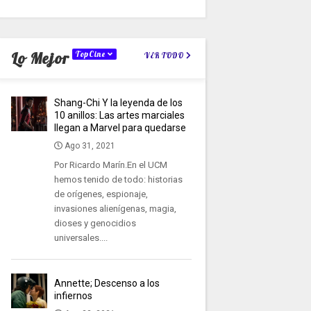
Lo Mejor
TopCine
VER TODO
Shang-Chi Y la leyenda de los
10 anillos: Las artes marciales
llegan a Marvel para quedarse
Ago 31, 2021
Por Ricardo Marín.En el UCM
hemos tenido de todo: historias
de orígenes, espionaje,
invasiones alienígenas, magia,
dioses y genocidios
universales....
Annette; Descenso a los
infiernos