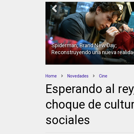
Spiderman; Brand New Day;
Reconstruyendo una nueva realida
Home
Novedades
Cine
Esperando al rey
choque de cultur
sociales