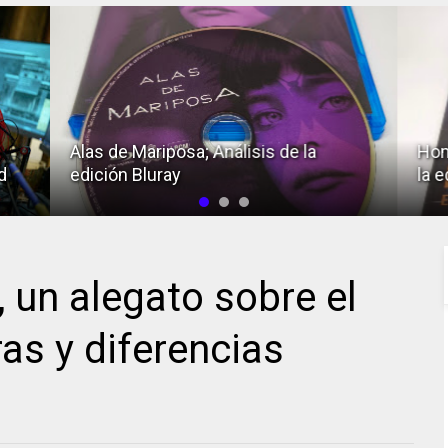
Alas de Mariposa; Análisis de la
Hom
d
edición Bluray
la e
, un alegato sobre el
as y diferencias