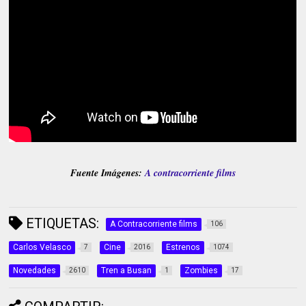
Fuente Imágenes:
A contracorriente films
ETIQUETAS:
A Contracorriente films
106
Carlos Velasco
Cine
Estrenos
7
2016
1074
Novedades
Tren a Busan
Zombies
2610
1
17