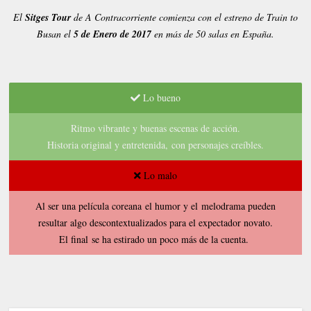
El
Sitges Tour
de A Contracorriente comienza con el estreno de Train to
Busan el
5 de Enero de 2017
en más de 50 salas en España.
Lo bueno
Ritmo vibrante y buenas escenas de acción.
Historia original y entretenida,
con personajes creíb
les
.
Lo malo
Al ser una película coreana
el humor y el
melodrama pueden
res
ultar algo descontextualizados para el expectador novato
.
El final
se ha estirado un poco más de la cuenta
.