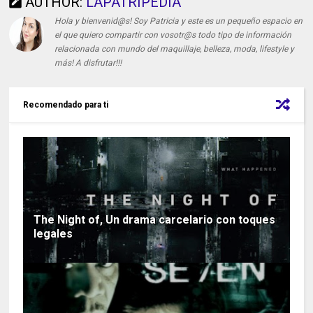
AUTHOR:
LAPATRIPEDIA
Hola y bienvenid@s! Soy Patricia y este es un pequeño espacio en
el que quiero compartir con vosotr@s todo tipo de información
relacionada con mundo del maquillaje, belleza, moda, lifestyle y
más! A disfrutar!!!
Recomendado para ti
The Night of, Un drama carcelario con toques
legales