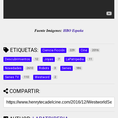
Fuente Imágenes:
HBO España
ETIQUETAS:
Ciencia Ficción
Cine
229
2016
Descubrimientos
Joyas
LaPatripedia
12
7
11
Novedades
Robots
Series
2610
3
186
Series TV
Westword
110
2
COMPARTIR: