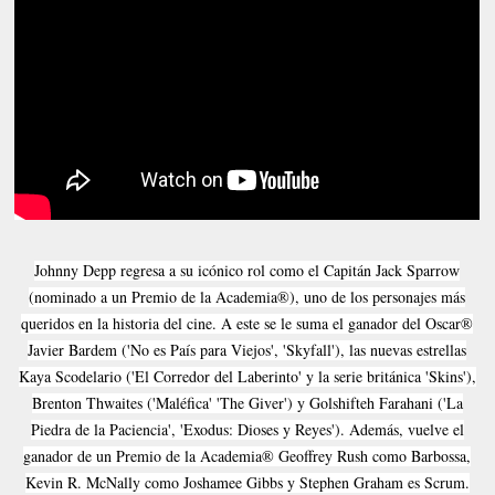
Johnny Depp regresa a su icónico rol como el Capitán Jack Sparrow
(nominado a un Premio de la Academia®), uno de los personajes más
queridos en la historia del cine. A este se le suma el ganador del Oscar®
Javier Bardem ('No es País para Viejos', 'Skyfall'), las nuevas estrellas
Kaya Scodelario ('El Corredor del Laberinto' y la serie británica 'Skins'),
Brenton Thwaites ('Maléfica' 'The Giver') y Golshifteh Farahani ('La
Piedra de la Paciencia', 'Exodus: Dioses y Reyes'). Además, vuelve el
ganador de un Premio de la Academia® Geoffrey Rush como Barbossa,
Kevin R. McNally como Joshamee Gibbs y Stephen Graham es Scrum.