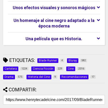
Unos efectos visuales y sonoros mágicos
Un homenaje al cine negro adaptado a la
época moderna
Una película que es Historia.
ETIQUETAS:
Blade Runner
Bluray
4
582
Cartelera
Ciencia Ficción
Cine
1224
229
2016
Drama
Historia del Cine
Recomendaciones
575
9
17
COMPARTIR: