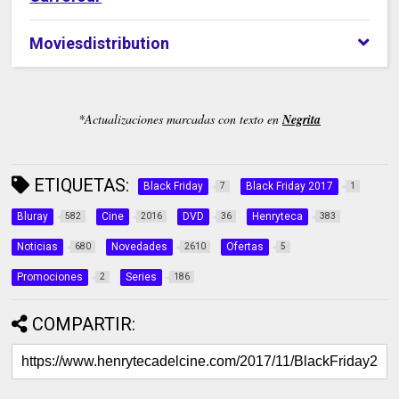
Moviesdistribution
*Actualizaciones marcadas con texto en
Negrita
ETIQUETAS:
Black Friday
Black Friday 2017
7
1
Bluray
Cine
DVD
Henryteca
582
2016
36
383
Noticias
Novedades
Ofertas
680
2610
5
Promociones
Series
2
186
COMPARTIR: