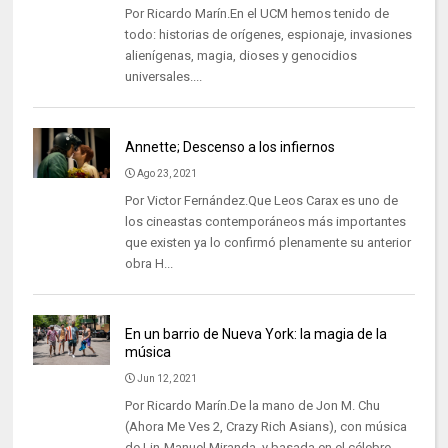
Por Ricardo Marín.En el UCM hemos tenido de
todo: historias de orígenes, espionaje, invasiones
alienígenas, magia, dioses y genocidios
universales....
Annette; Descenso a los infiernos
Ago 23, 2021
Por Victor Fernández.Que Leos Carax es uno de
los cineastas contemporáneos más importantes
que existen ya lo confirmó plenamente su anterior
obra H...
En un barrio de Nueva York: la magia de la
música
Jun 12, 2021
Por Ricardo Marín.De la mano de Jon M. Chu
(Ahora Me Ves 2, Crazy Rich Asians), con música
de Lin-Manuel Miranda, y basada en el célebre