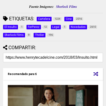
Fuente Imágenes:
Sherlock Films
ETIQUETAS:
Cartelera
Cine
1224
2016
El Insulto
FerPerez
Legal
Novedades
1
12
1
2610
Sherlock Films
Thriller
9
196
COMPARTIR:
Recomendado para ti