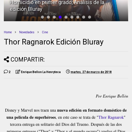
Homicidio en primer grado; Análisis de la
edición Bluray
Home
Novedades
Cine
Thor Ragnarok Edición Bluray
COMPARTIR:
2
Enrique Bellon La Henryteca
martes, 27 de marzo de 2018
Por Enrique Bellón
nueva edición en formato doméstico de
Disney y Marvel nos traen una
una película de superhéroes
, en este caso se trata de "
Thor Ragnarok
"
tercera entrega en solitario del Dios del Trueno. Después de las dos
primeras entregas ("Thor" y "Thor y el mundo oscuro") vuelve el Dios