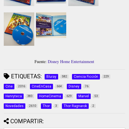
Fuente:
Disney Home Entertainment
ETIQUETAS:
Bluray
Ciencia Ficción
582
229
Cine
CineEnCasa
Disney
2016
664
76
Henryteca
HomeCinema
Marvel
383
629
53
Novedades
Thor
Thor Ragnarok
2610
3
2
COMPARTIR: