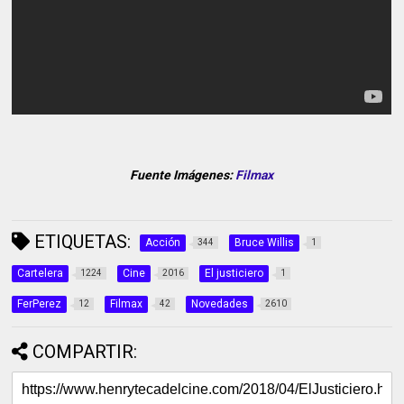
Fuente Imágenes:
Filmax
ETIQUETAS:
Acción
Bruce Willis
344
1
Cartelera
Cine
El justiciero
1224
2016
1
FerPerez
Filmax
Novedades
12
42
2610
COMPARTIR: