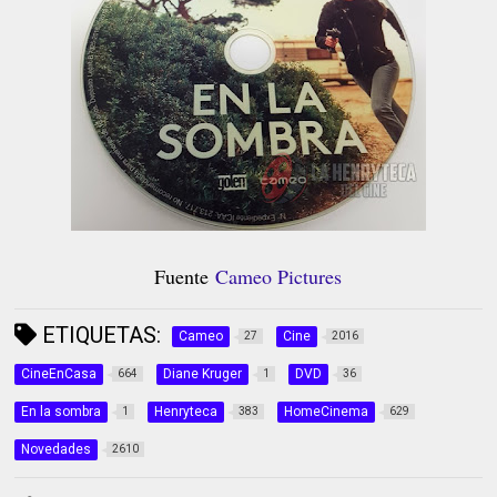
Fuente
Cameo Pictures
ETIQUETAS:
Cameo
Cine
27
2016
CineEnCasa
Diane Kruger
DVD
664
1
36
En la sombra
Henryteca
HomeCinema
1
383
629
Novedades
2610