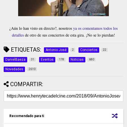
¿Aún lo han visto en directo?, nosotros
ya os comentamos todos los
detalles
de otro de sus conciertos de esta gira. ¡No se lo pierdan!
ETIQUETAS:
Antonio José
Conciertos
2
22
DanielBaeza
Eventos
Noticias
31
178
680
Novedades
2610
COMPARTIR:
Recomendado para ti