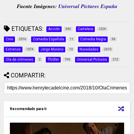
Fuente Imágenes:
Universal Pictures España
ETIQUETAS:
Acción
Cartelera
344
1224
Cine
Comedia Española
Comedia Negra
2016
11
36
Estrenos
Jorge Moreno
Novedades
1074
10
2610
Ola de crímenes
Thriller
Universal Pictures
2
196
212
COMPARTIR:
Recomendado para ti