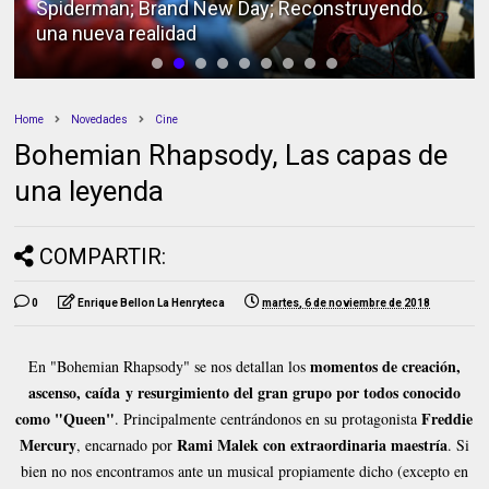
Spiderman; Brand New Day; Reconstruyendo
una nueva realidad
Home
Novedades
Cine
Bohemian Rhapsody, Las capas de
una leyenda
COMPARTIR:
0
Enrique Bellon La Henryteca
martes, 6 de noviembre de 2018
momentos de creación,
En "Bohemian Rhapsody" se nos detallan los
ascenso, caída y resurgimiento del gran grupo por todos conocido
como "Queen"
Freddie
. Principalmente centrándonos en su protagonista
Mercury
Rami Malek con extraordinaria maestría
, encarnado por
. Si
bien no nos encontramos ante un musical propiamente dicho (excepto en