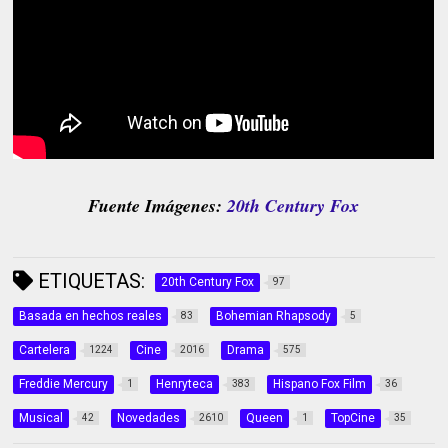
Fuente Imágenes:
20th Century Fox
ETIQUETAS:
20th Century Fox
97
Basada en hechos reales
Bohemian Rhapsody
83
5
Cartelera
Cine
Drama
1224
2016
575
Freddie Mercury
Henryteca
Hispano Fox Film
1
383
36
Musical
Novedades
Queen
TopCine
42
2610
1
35