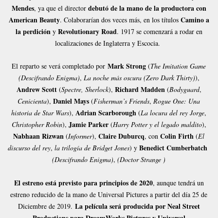
Mendes
debutó de la mano de la productora con
, ya que el director
American Beauty
Camino a
. Colaborarían dos veces más, en los títulos
la perdición
Revolutionary Road
y
. 1917 se comenzará a rodar en
localizaciones de Inglaterra y Escocia.
Mark Strong
El reparto se verá completado por
(
The Imitation Game
(Descifrando Enigma)
,
La noche más oscura (Zero Dark Thirty)
),
Andrew Scott
Richard Madden
(
Spectre, Sherlock
),
(
Bodyguard
,
Daniel Mays
Cenicienta
),
(
Fisherman’s Friends
,
Rogue One: Una
Adrian Scarborough
historia de Star Wars
),
(
La locura del rey Jorge
,
Jamie Parker
Christopher Robin
),
(
Harry Potter y el legado maldito
),
Nabhaan Rizwan
Claire Duburcq
Colin Firth
(
Informer
),
, con
(
El
Benedict Cumberbatch
discurso del rey
,
la trilogía de Bridget Jones
) y
(Descifrando Enigma)
,
(
Doctor Strange )
El estreno está previsto para principios de 2020
, aunque tendrá un
estreno reducido de la mano de Universal Pictures a partir del día 25 de
La película será producida por Neal Street
Diciembre de 2019.
Productions para DreamWorks Pictures y Universal