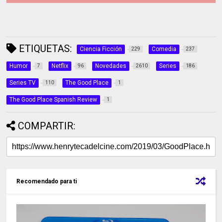
ETIQUETAS:
Ciencia Ficción
Comedia
229
237
Humor
Netflix
Novedades
Series
7
96
2610
186
Series TV
The Good Place
110
1
The Good Place Spanish Review
1
COMPARTIR:
Recomendado para ti