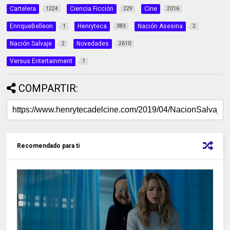
Cartelera
Ciencia Ficción
Cine
1224
229
2016
EnriqueBelleon
Henryteca
Nación Asesina
1
383
2
Nación Salvaje
Novedades
2
2610
Versus Entertainment
1
COMPARTIR:
Recomendado para ti