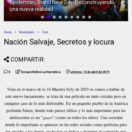
Spiderman; Brand New Day; Reconstruyendo
una nueva realidad
Home
Novedades
Cine
Nación Salvaje, Secretos y locura
COMPARTIR:
0
Enrique Bellon La Henryteca
viernes, 12 de abril de 2019
Vista en el marco de la 16 Muestra Syfy de 2019 os vamos a hablar de
este nuevo lanzamiento, se trata de una película un tanto extraña pero en
cualquier caso de lo más disfrutable. En un pequeño pueblo de la América
profunda Salem, donde todo parece idílico y lo más importante para las
adolescentes es ser "
guays
" (como en todos los sitios). Una sociedad
donde lo importante es aparecer en las redes sociales como perfectas para
dar envidia a los demás, un hacker se dedica a destripar el contenido más