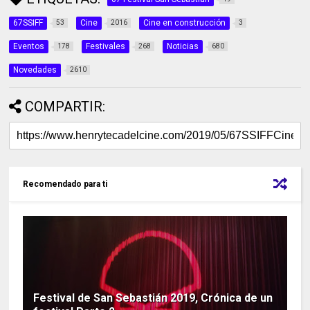
67SSIFF
Cine
Cine en construcción
53
2016
3
Eventos
Festivales
Noticias
178
268
680
Novedades
2610
COMPARTIR:
Recomendado para ti
Festival de San Sebastián 2019, Crónica de un