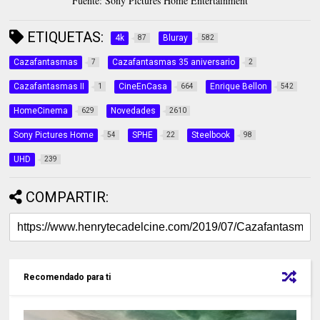
Fuente: Sony Pictures Home Entertainment
ETIQUETAS:
4k
Bluray
87
582
Cazafantasmas
Cazafantasmas 35 aniversario
7
2
Cazafantasmas II
CineEnCasa
Enrique Bellon
1
664
542
HomeCinema
Novedades
629
2610
Sony Pictures Home
SPHE
Steelbook
54
22
98
UHD
239
COMPARTIR:
Recomendado para ti