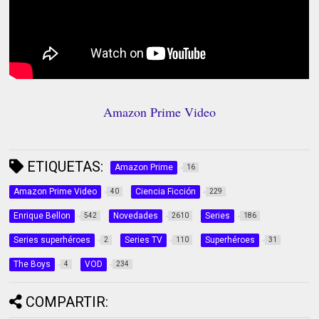
Amazon Prime Video
ETIQUETAS:
Amazon Prime
16
Amazon Prime Video
Ciencia Ficción
40
229
Enrique Bellon
Novedades
Series
542
2610
186
Series superhéroes
Series TV
Superhéroes
2
110
31
The Boys
VOD
4
234
COMPARTIR: