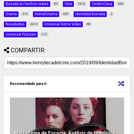
Basada en hechos reales
Cine
CineEnCasa
83
2016
664
Drama
HomeCinema
Identidad Borrada
575
629
2
Novedades
Universal Home Video
2610
48
Universal Pictures
212
COMPARTIR:
Recomendado para ti
María reina de Escocia, Análisis de la edición