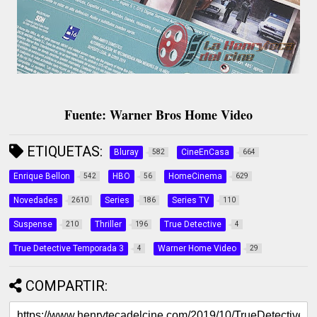
Fuente: Warner Bros Home Video
ETIQUETAS:
Bluray
CineEnCasa
582
664
Enrique Bellon
HBO
HomeCinema
542
56
629
Novedades
Series
Series TV
2610
186
110
Suspense
Thriller
True Detective
210
196
4
True Detective Temporada 3
Warner Home Video
4
29
COMPARTIR: