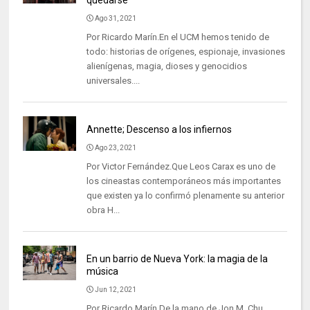
Ago 31, 2021
Por Ricardo Marín.En el UCM hemos tenido de
todo: historias de orígenes, espionaje, invasiones
alienígenas, magia, dioses y genocidios
universales....
Annette; Descenso a los infiernos
Ago 23, 2021
Por Victor Fernández.Que Leos Carax es uno de
los cineastas contemporáneos más importantes
que existen ya lo confirmó plenamente su anterior
obra H...
En un barrio de Nueva York: la magia de la
música
Jun 12, 2021
Por Ricardo Marín.De la mano de Jon M. Chu