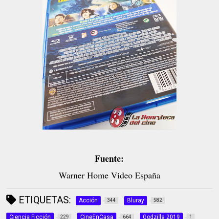
Fuente:
Warner Home Video España
ETIQUETAS:
Acción
Bluray
344
582
Ciencia Ficción
CineEnCasa
Godzilla 2019
229
664
1