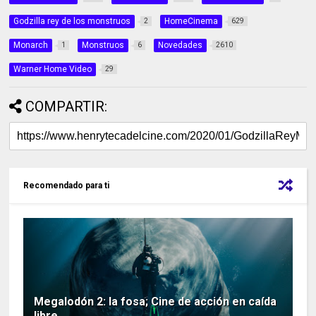
Godzilla rey de los monstruos
HomeCinema
2
629
Monarch
Monstruos
Novedades
1
6
2610
Warner Home Video
29
COMPARTIR:
Recomendado para ti
Megalodón 2: la fosa; Cine de acción en caída
libre