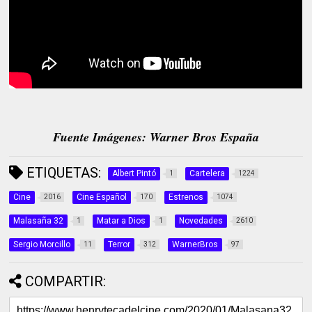
Fuente Imágenes: Warner Bros España
ETIQUETAS:
Albert Pintó
Cartelera
1
1224
Cine
Cine Español
Estrenos
2016
170
1074
Malasaña 32
Matar a Dios
Novedades
1
1
2610
Sergio Morcillo
Terror
WarnerBros
11
312
97
COMPARTIR: