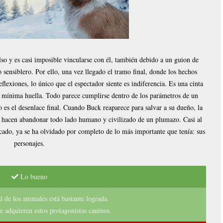
lso y es casi imposible vincularse con él, también debido a un guion de
sensiblero. Por ello, una vez llegado el tramo final, donde los hechos
flexiones, lo único que el espectador siente es indiferencia. Es una cinta
a mínima huella. Todo parece cumplirse dentro de los parámetros de un
 es el desenlace final. Cuando Buck reaparece para salvar a su dueño, la
s hacen abandonar todo lado humano y civilizado de un plumazo. Casi al
mercado, ya se ha olvidado por completo de lo más importante que tenía: sus
personajes.
Lo bueno
l de los animales está bastante lograda.
e adquieren estos protagonistas caninos.