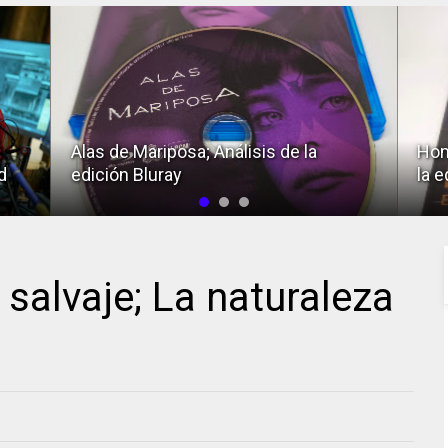
Alas de Mariposa; Análisis de la
Hom
d
edición Bluray
la e
 salvaje; La naturaleza