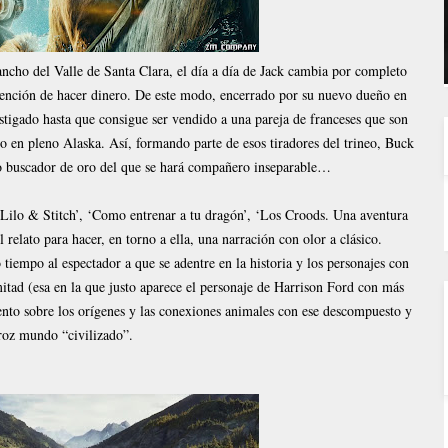
ncho del Valle de Santa Clara, el día a día de Jack cambia por completo
intención de hacer dinero. De este modo, encerrado por su nuevo dueño en
fustigado hasta que consigue ser vendido a una pareja de franceses que son
ro en pleno Alaska. Así, formando parte de esos tiradores del trineo, Buck
o buscador de oro del que se hará compañero inseparable…
‘Lilo & Stitch’, ‘Como entrenar a tu dragón’, ‘Los Croods. Una aventura
 relato para hacer, en torno a ella, una narración con olor a clásico.
iempo al espectador a que se adentre en la historia y los personajes con
 mitad (esa en la que justo aparece el personaje de Harrison Ford con más
nto sobre los orígenes y las conexiones animales con ese descompuesto y
roz mundo “civilizado”.