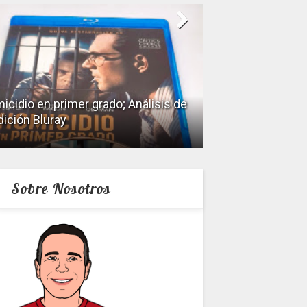
icidio en primer grado; Análisis de
dición Bluray
Keeper; Análisis 
Sobre Nosotros