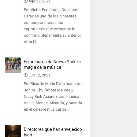
Ago 23, 2021
Por Victor Fernández.Que Leos
Carax es uno de los cineastas
contemporáneos más
importantes que existen ya lo
confirmó plenamente su anterior
obra H...
En un barrio de Nueva York: la
magia de la música
Jun 12, 2021
Por Ricardo Marín.De la mano de
Jon M. Chu (Ahora Me Ves 2,
Crazy Rich Asians), con música
de Lin-Manuel Miranda, y basada
en el célebre musical de...
Directores que han envejecido
bien