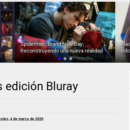
Alas de Mariposa; Análisis de la
Hom
d
edición Bluray
la e
s edición Bluray
coles, 4 de marzo de 2020