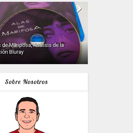
icidio en primer grado; Análisis de
dición Bluray
Keeper; Análisis 
Sobre Nosotros