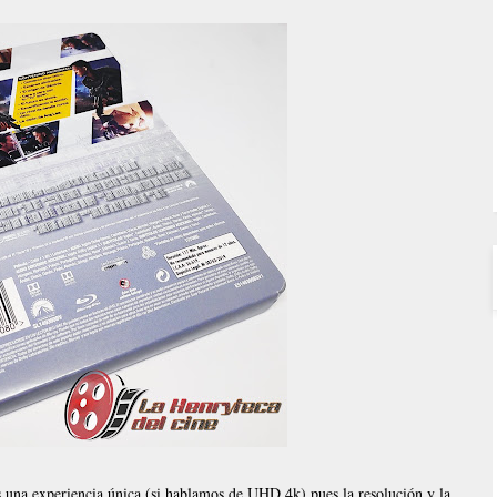
s una experiencia única (si hablamos de UHD 4k) pues la resolución y la