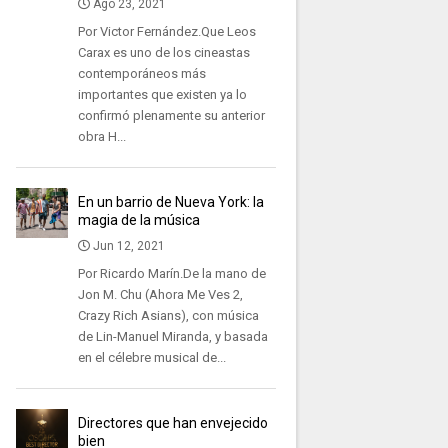
Ago 23, 2021
Por Victor Fernández.Que Leos
Carax es uno de los cineastas
contemporáneos más
importantes que existen ya lo
confirmó plenamente su anterior
obra H...
En un barrio de Nueva York: la
magia de la música
Jun 12, 2021
Por Ricardo Marín.De la mano de
Jon M. Chu (Ahora Me Ves 2,
Crazy Rich Asians), con música
de Lin-Manuel Miranda, y basada
en el célebre musical de...
Directores que han envejecido
bien