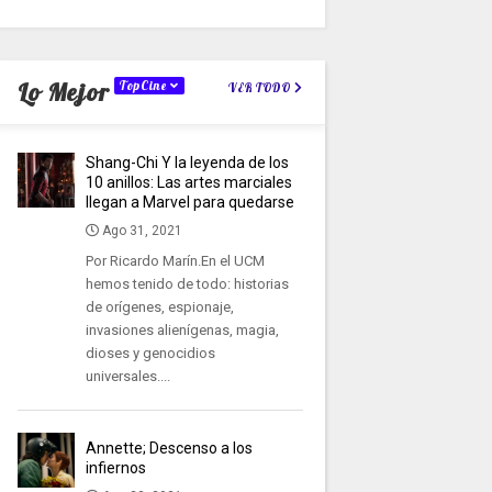
Lo Mejor
TopCine
VER TODO
Shang-Chi Y la leyenda de los
10 anillos: Las artes marciales
llegan a Marvel para quedarse
Ago 31, 2021
Por Ricardo Marín.En el UCM
hemos tenido de todo: historias
de orígenes, espionaje,
invasiones alienígenas, magia,
dioses y genocidios
universales....
Annette; Descenso a los
infiernos