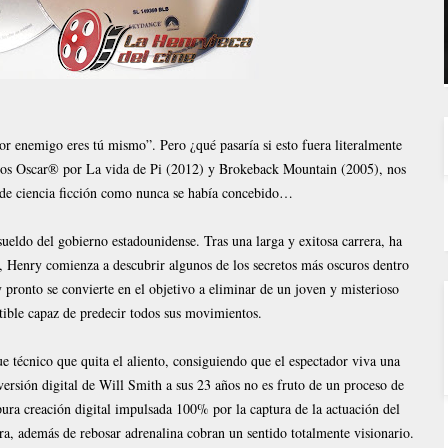
r enemigo eres tú mismo”. Pero ¿qué pasaría si esto fuera literalmente
ios Oscar® por La vida de Pi (2012) y Brokeback Mountain (2005), nos
er de ciencia ficción como nunca se había concebido…
ueldo del gobierno estadounidense. Tras una larga y exitosa carrera, ha
n, Henry comienza a descubrir algunos de los secretos más oscuros dentro
y pronto se convierte en el objetivo a eliminar de un joven y misterioso
ible capaz de predecir todos sus movimientos.
técnico que quita el aliento, consiguiendo que el espectador viva una
ersión digital de Will Smith a sus 23 años no es fruto de un proceso de
ura creación digital impulsada 100% por la captura de la actuación del
ara, además de rebosar adrenalina cobran un sentido totalmente visionario.