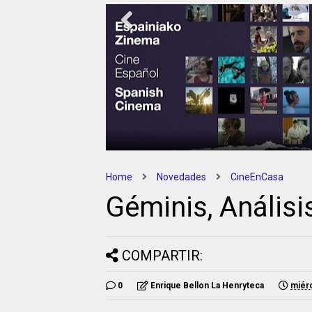
Spiderman; Brand New Day;
Reconstruyendo una nueva realida
Home
Novedades
CineEnCasa
Géminis, Análisi
COMPARTIR:
0
Enrique Bellon La Henryteca
miér