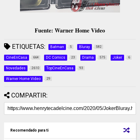
Fuente: Warner Home Video
ETIQUETAS:
Batman
Bluray
5
582
CineEnCasa
DC Comics
Drama
Joker
664
23
575
6
Novedades
TopCineEnCasa
2610
93
Warner Home Video
29
COMPARTIR:
Recomendado para ti