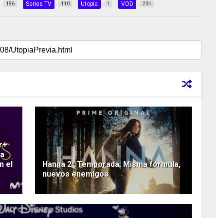
Series TV
Utopia
VOD
186
110
1
234
r+
la
n el
Hanna 2ª Temporada: Misma fórmula,
nuevos enemigos