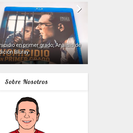
icidio en primer grado; Análisis de
dición Bluray
Keeper; Análisis 
Sobre Nosotros