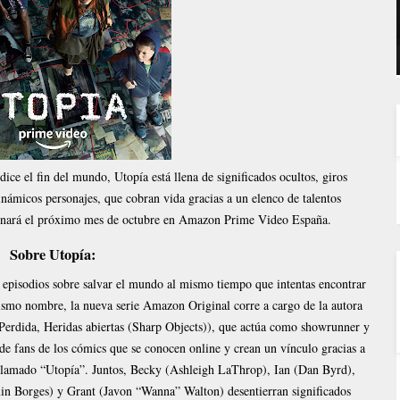
dice el fin del mundo, Utopía está llena de significados ocultos, giros
inámicos personajes, que cobran vida gracias a un elenco de talentos
renará el próximo mes de octubre en Amazon Prime Video España.
Sobre Utopía:
o episodios sobre salvar el mundo al mismo tiempo que intentas encontrar
 mismo nombre, la nueva serie Amazon Original corre a cargo de la autora
 (Perdida, Heridas abiertas (Sharp Objects)), que actúa como showrunner y
de fans de los cómics que se conocen online y crean un vínculo gracias a
 llamado “Utopía”. Juntos, Becky (Ashleigh LaThrop), Ian (Dan Byrd),
n Borges) y Grant (Javon “Wanna” Walton) desentierran significados