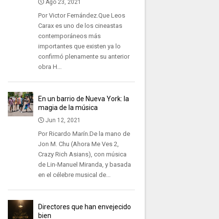
Ago 23, 2021
Por Victor Fernández.Que Leos
Carax es uno de los cineastas
contemporáneos más
importantes que existen ya lo
confirmó plenamente su anterior
obra H...
En un barrio de Nueva York: la
magia de la música
Jun 12, 2021
Por Ricardo Marín.De la mano de
Jon M. Chu (Ahora Me Ves 2,
Crazy Rich Asians), con música
de Lin-Manuel Miranda, y basada
en el célebre musical de...
Directores que han envejecido
bien