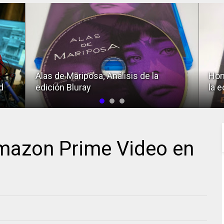
Alas de Mariposa; Análisis de la
Hom
d
edición Bluray
la e
Amazon Prime Video en