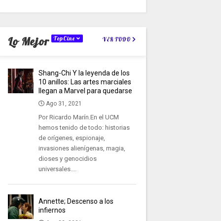
Lo Mejor
TopCine
VER TODO
Shang-Chi Y la leyenda de los
10 anillos: Las artes marciales
llegan a Marvel para quedarse
Ago 31, 2021
Por Ricardo Marín.En el UCM
hemos tenido de todo: historias
de orígenes, espionaje,
invasiones alienígenas, magia,
dioses y genocidios
universales....
Annette; Descenso a los
infiernos