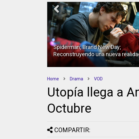
Spiderman; Brand New Day;
Reconstruyendo una nueva realida
Home
Drama
VOD
Utopía llega a 
Octubre
COMPARTIR: