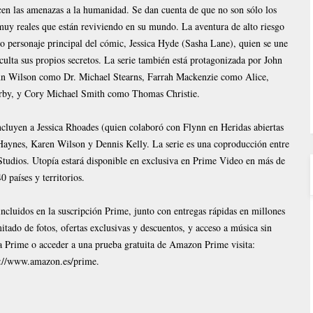
cen las amenazas a la humanidad. Se dan cuenta de que no son sólo los
 muy reales que están reviviendo en su mundo. La aventura de alto riesgo
so personaje principal del cómic, Jessica Hyde (Sasha Lane), quien se une
culta sus propios secretos. La serie también está protagonizada por John
inn Wilson como Dr. Michael Stearns, Farrah Mackenzie como Alice,
by, y Cory Michael Smith como Thomas Christie.
incluyen a Jessica Rhoades (quien colaboró con Flynn en Heridas abiertas
aynes, Karen Wilson y Dennis Kelly. La serie es una coproducción entre
dios. Utopía estará disponible en exclusiva en Prime Video en más de
0 países y territorios.
ncluidos en la suscripción Prime, junto con entregas rápidas en millones
tado de fotos, ofertas exclusivas y descuentos, y acceso a música sin
 a Prime o acceder a una prueba gratuita de Amazon Prime visita:
p://www.amazon.es/prime.