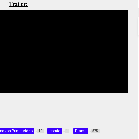
Trailer:
mazon Prime Video
comic
Drama
40
1
575