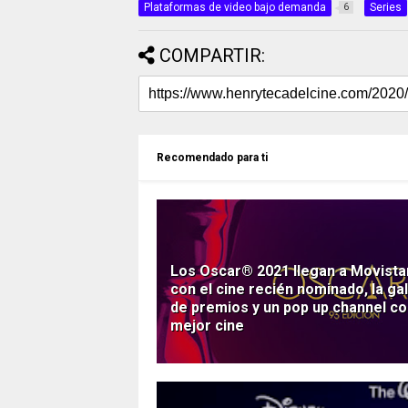
Plataformas de video bajo demanda
Series
6
COMPARTIR:
Recomendado para ti
Los Oscar® 2021 llegan a Movista
con el cine recién nominado, la ga
de premios y un pop up channel co
mejor cine