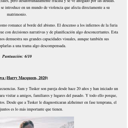
les, pero desafortunadamente fracasa y se ve ahogado por las deudas.
se introduce en un mundo de violencia que afecta directamente a su
matrimonio.
como romance al borde del abismo. El descenso a los infiernos de la furia
ue con decisiones narrativas y de planificación algo desconcertantes. Esta
nos demuestra sus grandes capacidades visuales, aunque también sus
coplarlas a una trama algo descompensada.
Puntuación: 6/10
va (Harry Macqueen, 2020)
secuencias. Sam y Tusker son pareja desde hace 20 años y han iniciado un
para visitar a amigos, familiares y lugares del pasado. Y todo ello porque,
tos. Desde que a Tusker le diagnosticaran alzheimer en fase temprana, el
juntos es lo más importante que tienen.