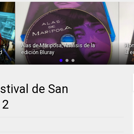
Alas de Mariposa; Análisis de la
Hom
d
edición Bluray
la e
stival de San
 2