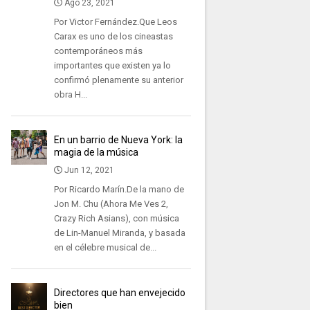
Ago 23, 2021
Por Victor Fernández.Que Leos
Carax es uno de los cineastas
contemporáneos más
importantes que existen ya lo
confirmó plenamente su anterior
obra H...
En un barrio de Nueva York: la
magia de la música
Jun 12, 2021
Por Ricardo Marín.De la mano de
Jon M. Chu (Ahora Me Ves 2,
Crazy Rich Asians), con música
de Lin-Manuel Miranda, y basada
en el célebre musical de...
Directores que han envejecido
bien