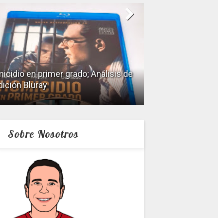
icidio en primer grado; Análisis de
dición Bluray
Keeper; Análisis 
Sobre Nosotros