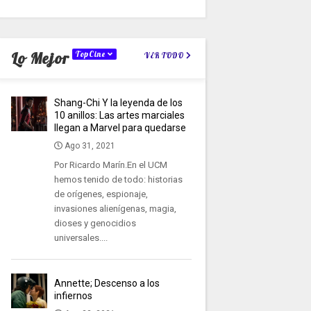
Lo Mejor
TopCine
VER TODO
Shang-Chi Y la leyenda de los
10 anillos: Las artes marciales
llegan a Marvel para quedarse
Ago 31, 2021
Por Ricardo Marín.En el UCM
hemos tenido de todo: historias
de orígenes, espionaje,
invasiones alienígenas, magia,
dioses y genocidios
universales....
Annette; Descenso a los
infiernos