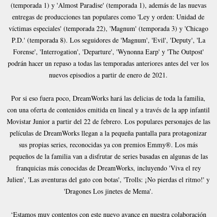
(temporada 1) y 'Almost Paradise' (temporada 1), además de las nuevas
entregas de producciones tan populares como 'Ley y orden: Unidad de
víctimas especiales' (temporada 22), 'Magnum' (temporada 3) y 'Chicago
P.D.' (temporada 8). Los seguidores de 'Magnum', 'Evil', 'Deputy', 'La
Forense', 'Interrogation', 'Departure', 'Wynonna Earp' y 'The Outpost'
podrán hacer un repaso a todas las temporadas anteriores antes del ver los
nuevos episodios a partir de enero de 2021.
Por si eso fuera poco, DreamWorks hará las delicias de toda la familia,
con una oferta de contenidos emitida en lineal y a través de la app infantil
Movistar Junior a partir del 22 de febrero. Los populares personajes de las
películas de DreamWorks llegan a la pequeña pantalla para protagonizar
sus propias series, reconocidas ya con premios Emmy®. Los más
pequeños de la familia van a disfrutar de series basadas en algunas de las
franquicias más conocidas de DreamWorks, incluyendo 'Viva el rey
Julien', 'Las aventuras del gato con botas', 'Trolls: ¡No pierdas el ritmo!' y
'Dragones Los jinetes de Mema'.
‘Estamos muy contentos con este nuevo avance en nuestra colaboración