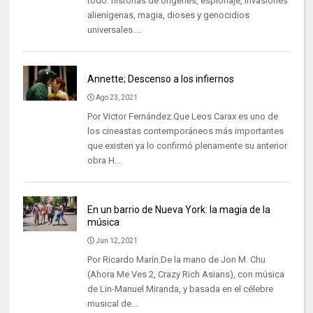
todo: historias de orígenes, espionaje, invasiones
alienígenas, magia, dioses y genocidios
universales....
Annette; Descenso a los infiernos
Ago 23, 2021
Por Victor Fernández.Que Leos Carax es uno de
los cineastas contemporáneos más importantes
que existen ya lo confirmó plenamente su anterior
obra H...
En un barrio de Nueva York: la magia de la
música
Jun 12, 2021
Por Ricardo Marín.De la mano de Jon M. Chu
(Ahora Me Ves 2, Crazy Rich Asians), con música
de Lin-Manuel Miranda, y basada en el célebre
musical de...