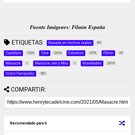
Fuente Imágenes: Filmin España
ETIQUETAS:
Basada en hechos reales
83
Cartelera
Cine
Estrenos
Filmin
1224
2016
1074
19
Masacre
Masacre; ven y Mira
Novedades
1
1
2610
Victor Fernandez
182
COMPARTIR:
Recomendado para ti