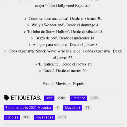
mujer" (The Hollywood Reporter).
> 'Cómo se hace una chica'. Desde el viernes 30.
> 'Willy's Wonderland'. Desde el domingo 4.
> 'El lobo de Snow Hollow'. Desde el sábado 10.
> 'Brazo de oro'. Desde el miércoles 14.
> 'Amigos para siempre'. Desde el jueves 8.
> 'Onda expansiva: Shock Wave' + 'Más allá de la onda expansiva'. Desde
el jueves 22.
> 'El traficante'. Desde el jueves 15.
> 'Rocks'. Desde el martes 20.
Fuente: Movistar+ España
ETIQUETAS:
Cine
Estrenos
2016
1074
Estrenos Julio 2021 Movistar
Movistar+
1
79
Noticias
Novedades
680
2610