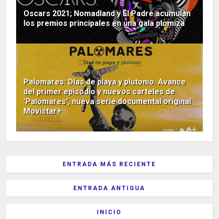
Oscars 2021; Nomadland y El Padre acumulan
los premios principales en una gala plomiza
Palomares: Días de playa y plutonio. Avance
del primer episodio y nuevos carteles de
'Palomares', nueva serie documental original
Movistar+
ENTRADA MÁS RECIENTE
ENTRADA ANTIGUA
INICIO