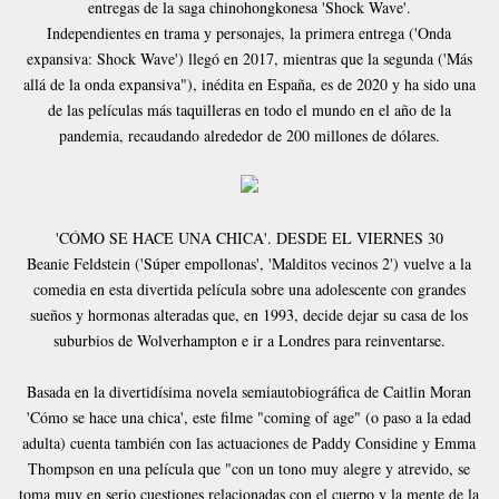
entregas de la saga chinohongkonesa 'Shock Wave'.
Independientes en trama y personajes, la primera entrega ('Onda
expansiva: Shock Wave') llegó en 2017, mientras que la segunda ('Más
allá de la onda expansiva"), inédita en España, es de 2020 y ha sido una
de las películas más taquilleras en todo el mundo en el año de la
pandemia, recaudando alrededor de 200 millones de dólares.
'CÓMO SE HACE UNA CHICA'. DESDE EL VIERNES 30
Beanie Feldstein ('Súper empollonas', 'Malditos vecinos 2') vuelve a la
comedia en esta divertida película sobre una adolescente con grandes
sueños y hormonas alteradas que, en 1993, decide dejar su casa de los
suburbios de Wolverhampton e ir a Londres para reinventarse.
Basada en la divertidísima novela semiautobiográfica de Caitlin Moran
'Cómo se hace una chica', este filme "coming of age" (o paso a la edad
adulta) cuenta también con las actuaciones de Paddy Considine y Emma
Thompson en una película que "con un tono muy alegre y atrevido, se
toma muy en serio cuestiones relacionadas con el cuerpo y la mente de la