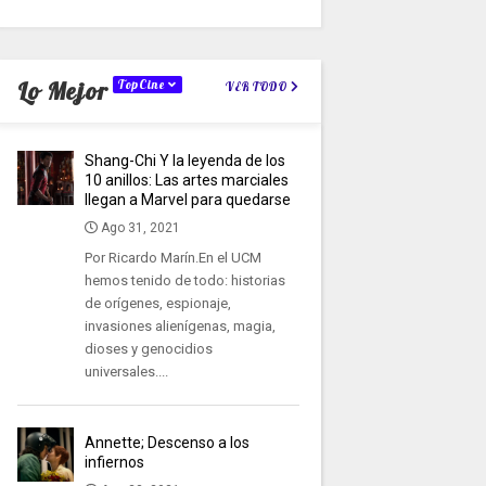
Lo Mejor
TopCine
VER TODO
Shang-Chi Y la leyenda de los
10 anillos: Las artes marciales
llegan a Marvel para quedarse
Ago 31, 2021
Por Ricardo Marín.En el UCM
hemos tenido de todo: historias
de orígenes, espionaje,
invasiones alienígenas, magia,
dioses y genocidios
universales....
Annette; Descenso a los
infiernos