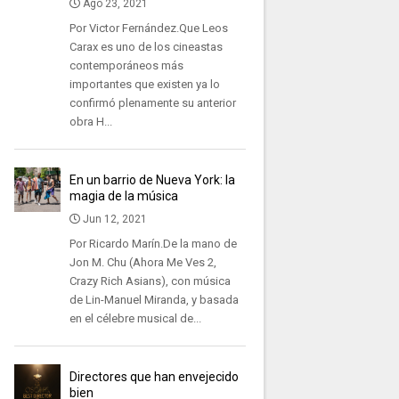
Ago 23, 2021
Por Victor Fernández.Que Leos
Carax es uno de los cineastas
contemporáneos más
importantes que existen ya lo
confirmó plenamente su anterior
obra H...
En un barrio de Nueva York: la
magia de la música
Jun 12, 2021
Por Ricardo Marín.De la mano de
Jon M. Chu (Ahora Me Ves 2,
Crazy Rich Asians), con música
de Lin-Manuel Miranda, y basada
en el célebre musical de...
Directores que han envejecido
bien