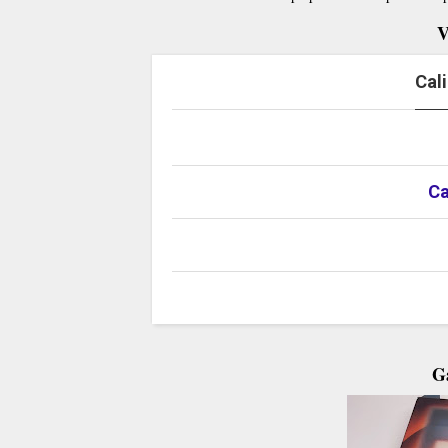
V
Cal
Ca
Ga