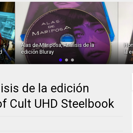
Homicidio en primer grado; Análisis de
la edición Bluray
Keep
sis de la edición
of Cult UHD Steelbook