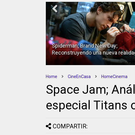
 Day;
Alas de Mariposa; Análisis de la
ueva realidad
edición Bluray
Home
CineEnCasa
HomeCinema
Space Jam; Análi
especial Titans 
COMPARTIR: