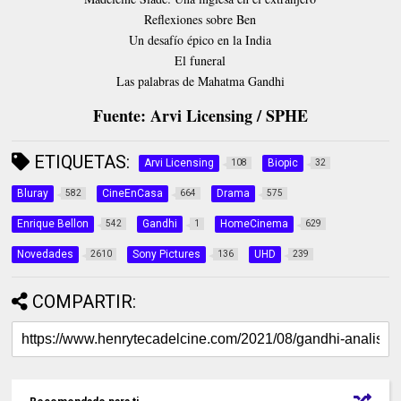
Reflexiones sobre Ben
Un desafío épico en la India
El funeral
Las palabras de Mahatma Gandhi
Fuente: Arvi Licensing / SPHE
ETIQUETAS:
Arvi Licensing
Biopic
108
32
Bluray
CineEnCasa
Drama
582
664
575
Enrique Bellon
Gandhi
HomeCinema
542
1
629
Novedades
Sony Pictures
UHD
2610
136
239
COMPARTIR: