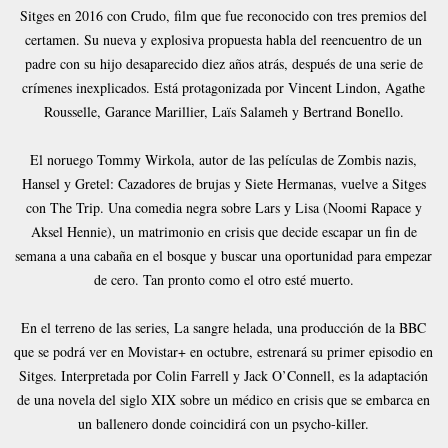
Sitges en 2016 con Crudo, film que fue reconocido con tres premios del
certamen. Su nueva y explosiva propuesta habla del reencuentro de un
padre con su hijo desaparecido diez años atrás, después de una serie de
crímenes inexplicados. Está protagonizada por Vincent Lindon, Agathe
Rousselle, Garance Marillier, Laïs Salameh y Bertrand Bonello.
El noruego Tommy Wirkola, autor de las películas de Zombis nazis,
Hansel y Gretel: Cazadores de brujas y Siete Hermanas, vuelve a Sitges
con The Trip. Una comedia negra sobre Lars y Lisa (Noomi Rapace y
Aksel Hennie), un matrimonio en crisis que decide escapar un fin de
semana a una cabaña en el bosque y buscar una oportunidad para empezar
de cero. Tan pronto como el otro esté muerto.
En el terreno de las series, La sangre helada, una producción de la BBC
que se podrá ver en Movistar+ en octubre, estrenará su primer episodio en
Sitges. Interpretada por Colin Farrell y Jack O’Connell, es la adaptación
de una novela del siglo XIX sobre un médico en crisis que se embarca en
un ballenero donde coincidirá con un psycho-killer.