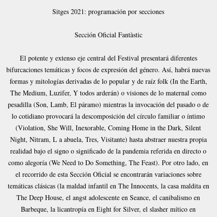
Sitges 2021: programación por secciones
Sección Oficial Fantàstic
El potente y extenso eje central del Festival presentará diferentes
bifurcaciones temáticas y focos de expresión del género. Así, habrá nuevas
formas y mitologías derivadas de lo popular y de raíz folk (In the Earth,
The Medium, Luzifer, Y todos arderán) o visiones de lo maternal como
pesadilla (Son, Lamb, El páramo) mientras la invocación del pasado o de
lo cotidiano provocará la descomposición del círculo familiar o íntimo
(Violation, She Will, Inexorable, Coming Home in the Dark, Silent
Night, Nitram, L a abuela, Tres, Visitante) hasta abstraer nuestra propia
realidad bajo el signo o significado de la pandemia referida en directo o
como alegoría (We Need to Do Something, The Feast). Por otro lado, en
el recorrido de esta Sección Oficial se encontrarán variaciones sobre
temáticas clásicas (la maldad infantil en The Innocents, la casa maldita en
The Deep House, el angst adolescente en Seance, el canibalismo en
Barbeque, la licantropía en Eight for Silver, el slasher mítico en