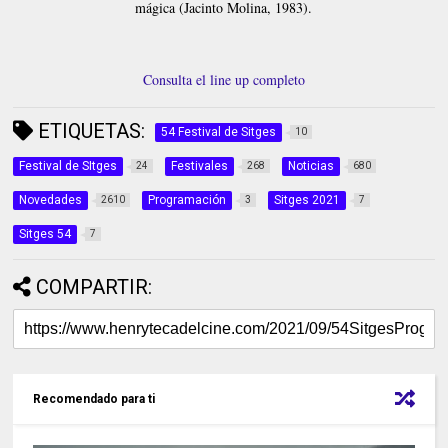
mágica (Jacinto Molina, 1983).
Consulta el line up completo
ETIQUETAS:
54 Festival de Sitges
10
Festival de SItges
Festivales
Noticias
24
268
680
Novedades
Programación
Sitges 2021
2610
3
7
Sitges 54
7
COMPARTIR:
Recomendado para ti