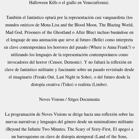
Halloween Kills o el giallo en Veneciafrenia).
También el fantástico optará por la representación casi vanguardista (los
mundos oníricos de Mona Lisa and the Blood Moon, The Blazing World,
Mad God, Prisoners of the Ghostland o After Blue) incluso basándose en
el lenguaje de una animación que sirve al futuro (Belle) como interpreta
en clave contemporánea los horrores del pasado (Where is Anna Frank?) o
utilizando los lenguajes de la representación contemporáneos como
invocadores del horror (Censor, Demonic). Y no faltará la reflexión en
clave de fantástico militante y fascinante sobre un pasado revisitado desde
el imaginario (Freaks Out, Last Night in Soho), o del futuro desde la
distopía creativa (Tides) o realista (Limbo).
Noves Visions / Sitges Documenta
La programación de Noves Visions se dirige hacia una reflexión sobre las
nuevas narrativas y lenguajes del género desde un minimalismo militante
(Beyond the Infinite Two Minutes, The Scary of Sixty-First, El apego) a
un barroquismo en clave de distopía atemporal (Land of the Sons,