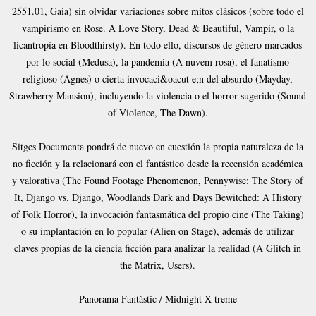
2551.01, Gaia) sin olvidar variaciones sobre mitos clásicos (sobre todo el
vampirismo en Rose. A Love Story, Dead & Beautiful, Vampir, o la
licantropía en Bloodthirsty). En todo ello, discursos de género marcados
por lo social (Medusa), la pandemia (A nuvem rosa), el fanatismo
religioso (Agnes) o cierta invocaci&oacut e;n del absurdo (Mayday,
Strawberry Mansion), incluyendo la violencia o el horror sugerido (Sound
of Violence, The Dawn).
Sitges Documenta pondrá de nuevo en cuestión la propia naturaleza de la
no ficción y la relacionará con el fantástico desde la recensión académica
y valorativa (The Found Footage Phenomenon, Pennywise: The Story of
It, Django vs. Django, Woodlands Dark and Days Bewitched: A History
of Folk Horror), la invocación fantasmática del propio cine (The Taking)
o su implantación en lo popular (Alien on Stage), además de utilizar
claves propias de la ciencia ficción para analizar la realidad (A Glitch in
the Matrix, Users).
Panorama Fantàstic / Midnight X-treme