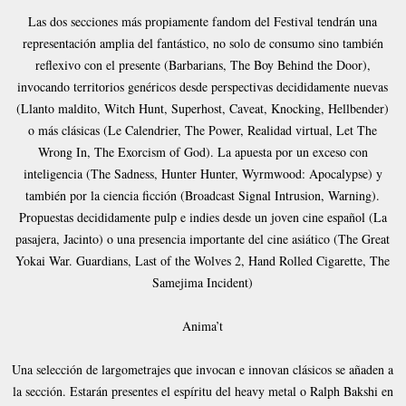
Las dos secciones más propiamente fandom del Festival tendrán una
representación amplia del fantástico, no solo de consumo sino también
reflexivo con el presente (Barbarians, The Boy Behind the Door),
invocando territorios genéricos desde perspectivas decididamente nuevas
(Llanto maldito, Witch Hunt, Superhost, Caveat, Knocking, Hellbender)
o más clásicas (Le Calendrier, The Power, Realidad virtual, Let The
Wrong In, The Exorcism of God). La apuesta por un exceso con
inteligencia (The Sadness, Hunter Hunter, Wyrmwood: Apocalypse) y
también por la ciencia ficción (Broadcast Signal Intrusion, Warning).
Propuestas decididamente pulp e indies desde un joven cine español (La
pasajera, Jacinto) o una presencia importante del cine asiático (The Great
Yokai War. Guardians, Last of the Wolves 2, Hand Rolled Cigarette, The
Samejima Incident)
Anima’t
Una selección de largometrajes que invocan e innovan clásicos se añaden a
la sección. Estarán presentes el espíritu del heavy metal o Ralph Bakshi en