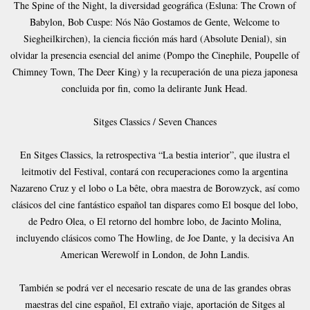
The Spine of the Night, la diversidad geográfica (Esluna: The Crown of
Babylon, Bob Cuspe: Nós Nâo Gostamos de Gente, Welcome to
Siegheilkirchen), la ciencia ficción más hard (Absolute Denial), sin
olvidar la presencia esencial del anime (Pompo the Cinephile, Poupelle of
Chimney Town, The Deer King) y la recuperación de una pieza japonesa
concluida por fin, como la delirante Junk Head.
Sitges Classics / Seven Chances
En Sitges Classics, la retrospectiva “La bestia interior”, que ilustra el
leitmotiv del Festival, contará con recuperaciones como la argentina
Nazareno Cruz y el lobo o La bête, obra maestra de Borowzyck, así como
clásicos del cine fantástico español tan dispares como El bosque del lobo,
de Pedro Olea, o El retorno del hombre lobo, de Jacinto Molina,
incluyendo clásicos como The Howling, de Joe Dante, y la decisiva An
American Werewolf in London, de John Landis.
También se podrá ver el necesario rescate de una de las grandes obras
maestras del cine español, El extraño viaje, aportación de Sitges al