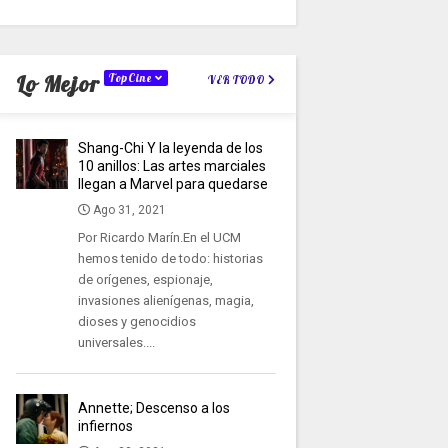
Lo Mejor
TopCine
VER TODO
Shang-Chi Y la leyenda de los
10 anillos: Las artes marciales
llegan a Marvel para quedarse
Ago 31, 2021
Por Ricardo Marín.En el UCM
hemos tenido de todo: historias
de orígenes, espionaje,
invasiones alienígenas, magia,
dioses y genocidios
universales....
Annette; Descenso a los
infiernos