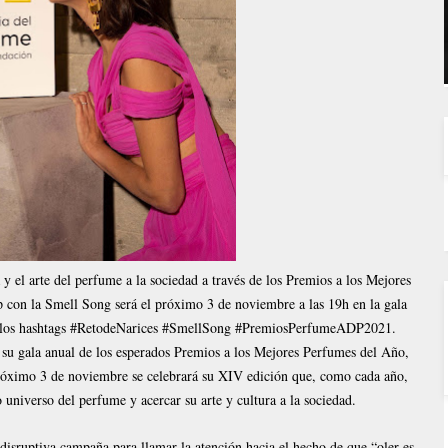
a y el arte del perfume a la sociedad a través de los Premios a los Mejores
p con la Smell Song será el próximo 3 de noviembre a las 19h en la gala
ajo los hashtags #RetodeNarices #SmellSong #PremiosPerfumeADP2021.
 su gala anual de los esperados Premios a los Mejores Perfumes del Año,
róximo 3 de noviembre se celebrará su XIV edición que, como cada año,
 universo del perfume y acercar su arte y cultura a la sociedad.
isruptiva campaña para llamar la atención hacia el hecho de que “oler es