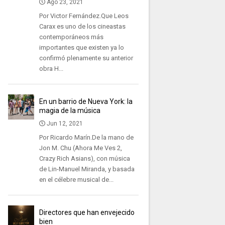
Ago 23, 2021
Por Victor Fernández.Que Leos
Carax es uno de los cineastas
contemporáneos más
importantes que existen ya lo
confirmó plenamente su anterior
obra H...
En un barrio de Nueva York: la
magia de la música
Jun 12, 2021
Por Ricardo Marín.De la mano de
Jon M. Chu (Ahora Me Ves 2,
Crazy Rich Asians), con música
de Lin-Manuel Miranda, y basada
en el célebre musical de...
Directores que han envejecido
bien