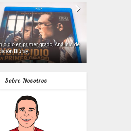
icidio en primer grado; Análisis de
dición Bluray
Keeper; Análisis 
Sobre Nosotros