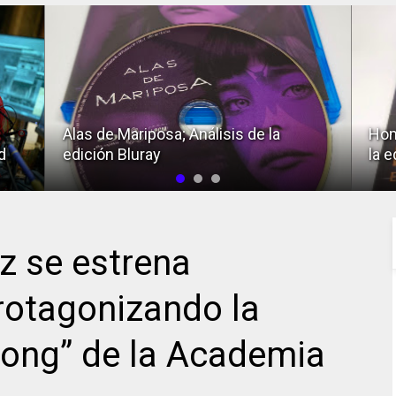
Alas de Mariposa; Análisis de la
Hom
d
edición Bluray
la e
 se estrena
otagonizando la
Song” de la Academia