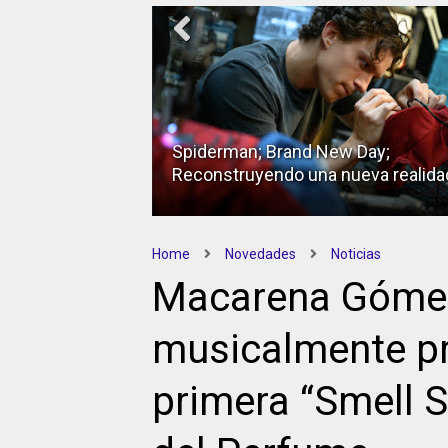
Spiderman; Brand New Day;
Reconstruyendo una nueva realida
Home
Novedades
Noticias
Macarena Gómez
musicalmente pr
primera “Smell 