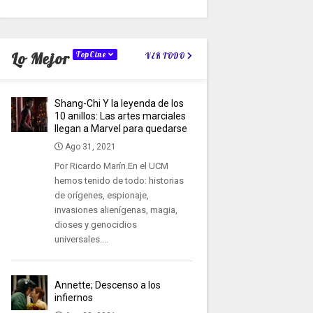
Lo Mejor
TopCine
VER TODO
Shang-Chi Y la leyenda de los
10 anillos: Las artes marciales
llegan a Marvel para quedarse
Ago 31, 2021
Por Ricardo Marín.En el UCM
hemos tenido de todo: historias
de orígenes, espionaje,
invasiones alienígenas, magia,
dioses y genocidios
universales....
Annette; Descenso a los
infiernos