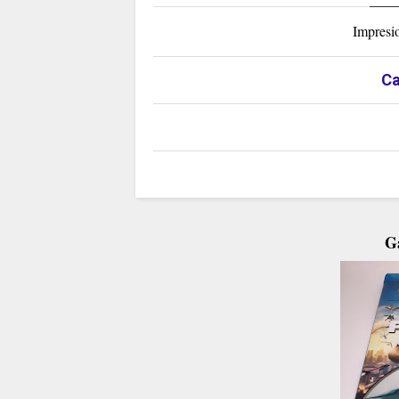
Impresio
Ca
Ga