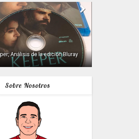
La Odisea; Cine c
er; Análisis de la edición Bluray
Mito
Sobre Nosotros