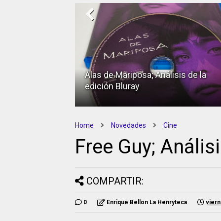
 Day;
Alas de Mariposa; Análisis de la
ueva realidad
edición Bluray
Home
Novedades
Cine
Free Guy; Análisi
COMPARTIR:
0
Enrique Bellon La Henryteca
viern