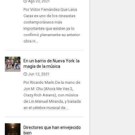
Ago 23, 2021
Por Victor Fernández.Que Leos
Carax es uno de los cineastas
contemporáneos más
importantes que existen ya lo
confirmó plenamente su anterior
obra H...
En un barrio de Nueva York: la
magia de la música
Jun 12, 2021
Por Ricardo Marín.De la mano de
Jon M. Chu (Ahora Me Ves 2,
Crazy Rich Asians), con música
de Lin-Manuel Miranda, y basada
en el célebre musical de...
Directores que han envejecido
bien