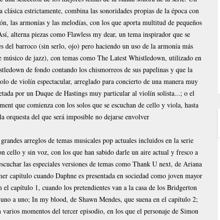
a clásica estrictamente, combina las sonoridades propias de la época con
ión, las armonías y las melodías, con los que aporta multitud de pequeños
 Así, alterna piezas como Flawless my dear, un tema inspirador que se
s del barroco (sin serlo, ojo) pero haciendo un uso de la armonía más
 músico de jazz), con temas como The Latest Whistledown, utilizado en
tledown de fondo contando los chismorreos de sus papelinas y que la
solo de violín espectacular, arreglado para concierto de una manera muy
etada por un Duque de Hastings muy particular al violín solista...; o el
ent que comienza con los solos que se escuchan de cello y viola, hasta
 la orquesta del que será imposible no dejarse envolver
grandes arreglos de temas musicales pop actuales incluidos en la serie
n cello y sin voz, con los que han sabido darle un aire actual y fresco a
escuchar las especiales versiones de temas como Thank U next, de Ariana
rimer capítulo cuando Daphne es presentada en sociedad como joven mayor
el capítulo 1, cuando los pretendientes van a la casa de los Bridgerton
 uno a uno; In my blood, de Shawn Mendes, que suena en el capítulo 2;
n varios momentos del tercer episodio, en los que el personaje de Simon