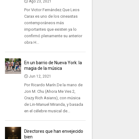
Ago 23, 2021
Por Victor Fernández.Que Leos
Carax es uno de los cineastas
contemporáneos más
importantes que existen ya lo
confirmó plenamente su anterior
obra H...
En un barrio de Nueva York: la
magia de la música
Jun 12, 2021
Por Ricardo Marín.De la mano de
Jon M. Chu (Ahora Me Ves 2,
Crazy Rich Asians), con música
de Lin-Manuel Miranda, y basada
en el célebre musical de...
Directores que han envejecido
bien