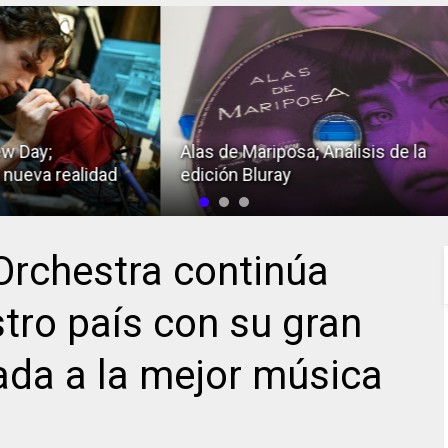
Alas de Mariposa; Análisis de la
Hom
d
edición Bluray
la e
rchestra continúa
tro país con su gran
ada a la mejor música