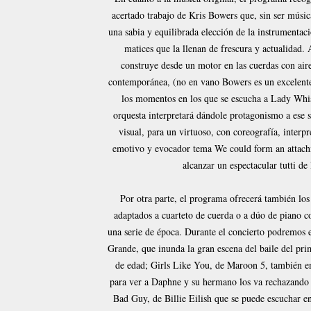
acertado trabajo de Kris Bowers que, sin ser músic
una sabia y equilibrada elección de la instrumentac
matices que la llenan de frescura y actualidad.
construye desde un motor en las cuerdas con aire
contemporánea, (no en vano Bowers es un excelente
los momentos en los que se escucha a Lady Whis
orquesta interpretará dándole protagonismo a ese 
visual, para un virtuoso, con coreografía, interpr
emotivo y evocador tema We could form an attachm
alcanzar un espectacular tutti de
Por otra parte, el programa ofrecerá también los 
adaptados a cuarteto de cuerda o a dúo de piano co
una serie de época. Durante el concierto podremos 
Grande, que inunda la gran escena del baile del p
de edad; Girls Like You, de Maroon 5, también en 
para ver a Daphne y su hermano los va rechazando
Bad Guy, de Billie Eilish que se puede escuchar e