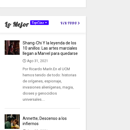
Lo Mejor
TopCine
VER TODO
Shang-Chi Y la leyenda de los
10 anillos: Las artes marciales
llegan a Marvel para quedarse
Ago 31, 2021
Por Ricardo Marín.En el UCM
hemos tenido de todo: historias
de orígenes, espionaje,
invasiones alienígenas, magia,
dioses y genocidios
universales....
Annette; Descenso a los
infiernos