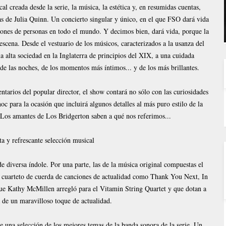
l creada desde la serie, la música, la estética y, en resumidas cuentas,
as de Julia Quinn. Un concierto singular y único, en el que FSO dará vida
llones de personas en todo el mundo. Y decimos bien, dará vida, porque la
cena. Desde el vestuario de los músicos, caracterizados a la usanza del
a alta sociedad en la Inglaterra de principios del XIX, a una cuidada
de las noches, de los momentos más íntimos... y de los más brillantes.
arios del popular director, el show contará no sólo con las curiosidades
c para la ocasión que incluirá algunos detalles al más puro estilo de la
os amantes de Los Bridgerton saben a qué nos referimos...
a y refrescante selección musical
e diversa índole. Por una parte, las de la música original compuestas el
a cuarteto de cuerda de canciones de actualidad como Thank You Next, In
ue Kathy McMillen arregló para el Vitamin String Quartet y que dotan a
a de un maravilloso toque de actualidad.
e una selección de los mejores temas de la banda sonora de la serie. Un