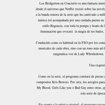
Los Bridgerton en Concierto es una fantasía musica
desde el universo que Netflix recreó sobre las novel
a la banda sonora de la serie que ha cautivado a mi
música irá acompañada por una cuidada puesta en es
estilo Regencia, con toda la pompa y boato de l
iluminación que evocará la magia de los bailes, 
Conducido como es habitual en la FSO por los coment
musicales de cada obra, sino con un tono más ad-ho
enigmática voz de Lady Whistledown. L
Una exquisit
Como en la serie, el programa constará de piezas d
compositor Kris Bowers. Por otra, los arreglos par
My Blood, Girls Like you o Bad Gay entre otras, q
esta serie de époc
En cuanto a la música original, el programa recog