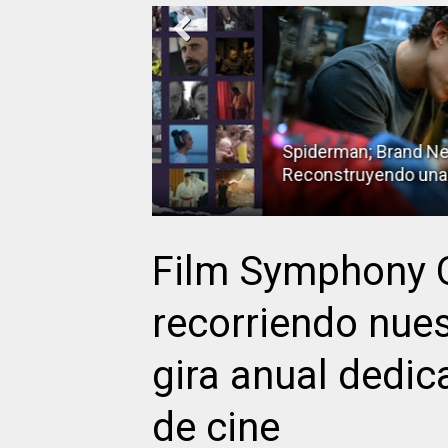
Spiderman; Brand New Day;
Reconstruyendo una nueva realida
Film Symphony O
recorriendo nues
gira anual dedic
de cine