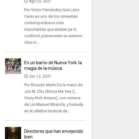
Ago 23, 2021
Por Victor Fernández.Que Leos
Carax es uno de los cineastas
contemporáneos más
importantes que existen ya lo
confirmó plenamente su anterior
obra H...
En un barrio de Nueva York: la
magia de la música
Jun 12, 2021
Por Ricardo Marín.De la mano de
Jon M. Chu (Ahora Me Ves 2,
Crazy Rich Asians), con música
de Lin-Manuel Miranda, y basada
en el célebre musical de...
Directores que han envejecido
bien