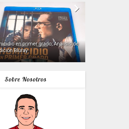
icidio en primer grado; Análisis de
dición Bluray
Keeper; Análisis 
Sobre Nosotros