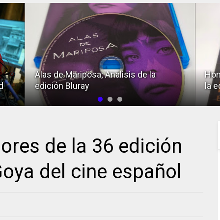
Alas de Mariposa; Análisis de la
Hom
d
edición Bluray
la e
ores de la 36 edición
oya del cine español