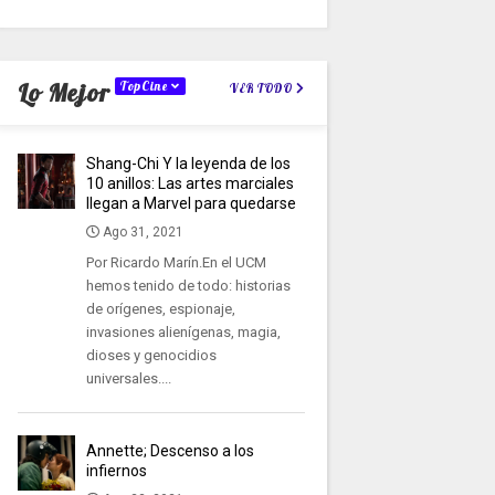
Lo Mejor
TopCine
VER TODO
Shang-Chi Y la leyenda de los
10 anillos: Las artes marciales
llegan a Marvel para quedarse
Ago 31, 2021
Por Ricardo Marín.En el UCM
hemos tenido de todo: historias
de orígenes, espionaje,
invasiones alienígenas, magia,
dioses y genocidios
universales....
Annette; Descenso a los
infiernos