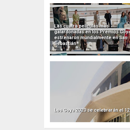
Las cuatro películas más
galardonadas en los Premios Goy
estrenaron mundialmente en San
Sebastián
Los Goya 2020 se celebrarán el 12