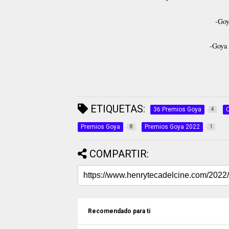
-Goya
-Goya 
ETIQUETAS:
36 Premios Goya
4
Premios Goya
Premios Goya 2022
8
1
COMPARTIR:
Recomendado para ti