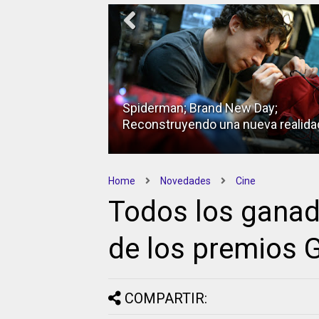
Spiderman; Brand New Day;
Reconstruyendo una nueva realida
Home
Novedades
Cine
Todos los ganad
de los premios G
COMPARTIR: