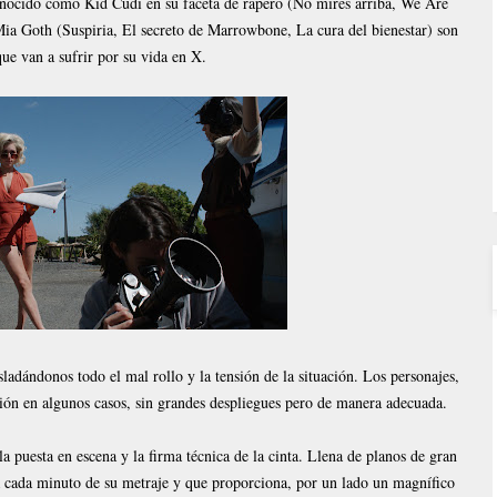
onocido como Kid Cudi en su faceta de rapero (No mires arriba, We Are
a Goth (Suspiria, El secreto de Marrowbone, La cura del bienestar) son
que van a sufrir por su vida en X.
adándonos todo el mal rollo y la tensión de la situación. Los personajes,
ución en algunos casos, sin grandes despliegues pero de manera adecuada.
a puesta en escena y la firma técnica de la cinta. Llena de planos de gran
cada minuto de su metraje y que proporciona, por un lado un magnífico