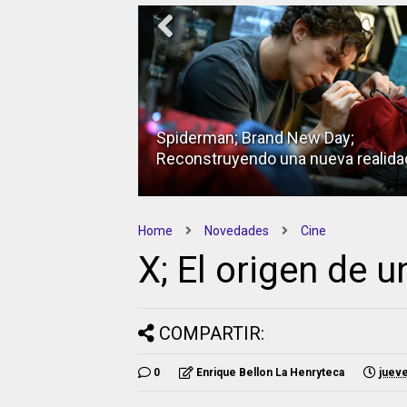
Spiderman; Brand New Day;
Reconstruyendo una nueva realida
Home
Novedades
Cine
X; El origen de 
COMPARTIR:
0
Enrique Bellon La Henryteca
jueve