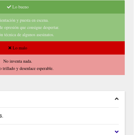
Lo bueno
entación y puesta en escena.
de opresión que consigue despertar.
n técnica de algunos asesinatos.
Lo malo
No inventa nada.
trillado y desenlace esperable.
s.