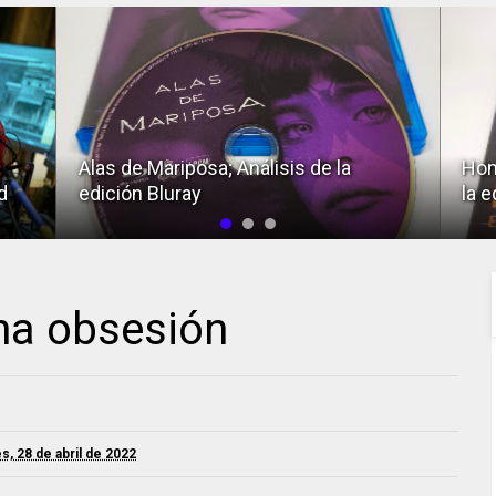
Alas de Mariposa; Análisis de la
Hom
d
edición Bluray
la e
una obsesión
s, 28 de abril de 2022