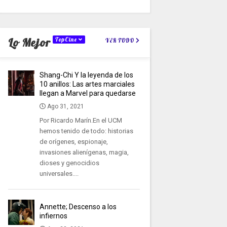
Lo Mejor
TopCine
VER TODO
Shang-Chi Y la leyenda de los
10 anillos: Las artes marciales
llegan a Marvel para quedarse
Ago 31, 2021
Por Ricardo Marín.En el UCM
hemos tenido de todo: historias
de orígenes, espionaje,
invasiones alienígenas, magia,
dioses y genocidios
universales....
Annette; Descenso a los
infiernos