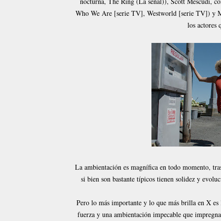
nocturna, The Ring (La señal)), Scott Mescudi, c
Who We Are [serie TV], Westworld [serie TV]) y Mi
los actores 
La ambientación es magnífica en todo momento, trasl
si bien son bastante típicos tienen solidez y evol
Pero lo más importante y lo que más brilla en X es l
fuerza y una ambientación impecable que impregna 