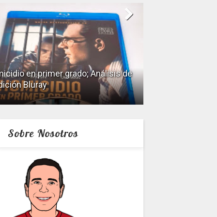
icidio en primer grado; Análisis de
dición Bluray
Keeper; Análisis 
Sobre Nosotros