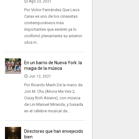
Ago 23, 2021
Por Victor Fernández.Que Leos
Carax es uno de los cineastas
contemporáneos más
importantes que existen ya lo
confirmó plenamente su anterior
obra H...
En un barrio de Nueva York: la
magia de la música
Jun 12, 2021
Por Ricardo Marín.De la mano de
Jon M. Chu (Ahora Me Ves 2,
Crazy Rich Asians), con música
de Lin-Manuel Miranda, y basada
en el célebre musical de...
Directores que han envejecido
bien