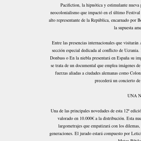
Pacifiction, la hipnótica y estimulante nueva
neocolonialismo que impactó en el último Festival 
alto representante de la República, encarnado por Be
la supuesta ame
Entre las presencias internacionales que visitarán
sección especial dedicada al conflicto de Ucrania.
Donbass o En la niebla presentará en España su impa
se trata de un documental que emplea imágenes de 
fuerzas aliadas a ciudades alemanas como Colo
precederá un concierto de
UNA N
Una de las principales novedades de esta 12ª edic
valorado en 10.000€ a la distribución. Esta nu
largometrajes que empatizará con los dilemas, c
generaciones. El jurado estará compuesto por Leti
Mateu Bibilo