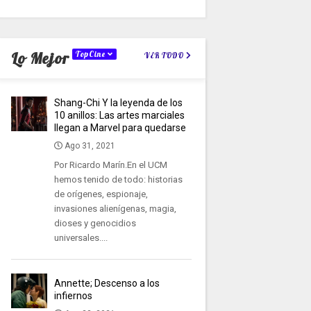
Lo Mejor
TopCine
VER TODO
Shang-Chi Y la leyenda de los
10 anillos: Las artes marciales
llegan a Marvel para quedarse
Ago 31, 2021
Por Ricardo Marín.En el UCM
hemos tenido de todo: historias
de orígenes, espionaje,
invasiones alienígenas, magia,
dioses y genocidios
universales....
Annette; Descenso a los
infiernos