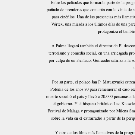
Entre las películas que formarán parte de la prog
puñado de premieres que contarán con la visita de s
para cinéfilos. Una de las presencias más llamativ
Vórtex, una mirada a los últimos días de una par
protagoniza el tambié
A Palma llegará también el director de El desco
terrorismo y comedia social, en una arriesgada prop
por culpa de un atentado. Guiraudie satiriza a la s
Por su parte, el polaco Jan P. Matuszynski estrena
Polonia de los años 80 para rememorar el caso re
muerte sacudió el país y llevó a 20.000 personas a l
el gobierno. Y el hispano-británico Luc Knowles
Festival de Málaga y protagonizado por Milena Smit 
sobre la vida en el extrarradio a partir de la pe
Y otro de los films más llamativos de la progr