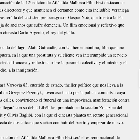
ramación de la 12ª edición de Atlàntida Mallorca Film Fest destacan un
us directores y que mantienen el certamen como cita ineludible veraniega
as será la del casi siempre transgresor Gaspar Noé, que traerá a la isla
eja de ancianos que sufre demencia. Un film emocional y reflexivo que
n cineasta Dario Argento, el rey del giallo.
nocido del lago, Alain Guiraudie, con Un héroe anónimo, film que une
uesta en la que una prostituta y su cliente ven interrumpido un servicio
ociedad francesa y reflexiona sobre la paranoia colectiva y el miedo, y el
odio, a la inmigración.
rá Varsovia 83, cuestión de estado, thriller político que nos lleva a la
al de Grzegorz Przemyk, joven asesinado por la policía comunista cuya
as calles, convirtiendo el funeral en una improvisada manifestación contra
 llegará con su debut Libélulas, premiado en la sección Zonazine del
y Olivia Baglibi, con la que el cineasta plantea un retrato generacional
ripecia de dos chicas que sueñan con huir del barrio y empezar de nuevo.
amación del Atlàntida Mallorca Film Fest será el estreno nacional de