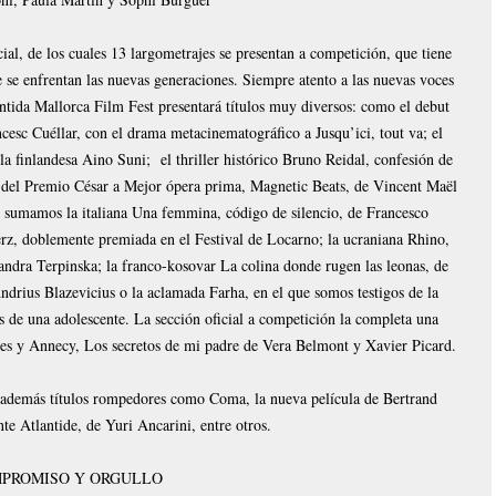
al, de los cuales 13 largometrajes se presentan a competición, que tiene
e se enfrentan las nuevas generaciones. Siempre atento a las nuevas voces
ntida Mallorca Film Fest presentará títulos muy diversos: como el debut
cesc Cuéllar, con el drama metacinematográfico a Jusqu’ici, tout va; el
la finlandesa Aino Suni; el thriller histórico Bruno Reidal, confesión de
 del Premio César a Mejor ópera prima, Magnetic Beats, de Vincent Maël
s sumamos la italiana Una femmina, código de silencio, de Francesco
erz, doblemente premiada en el Festival de Locarno; la ucraniana Rhino,
andra Terpinska; la franco-kosovar La colina donde rugen las leonas, de
ndrius Blazevicius o la aclamada Farha, en el que somos testigos de la
jos de una adolescente. La sección oficial a competición la completa una
nes y Annecy, Los secretos de mi padre de Vera Belmont y Xavier Picard.
e además títulos rompedores como Coma, la nueva película de Bertrand
te Atlantide, de Yuri Ancarini, entre otros.
PROMISO Y ORGULLO