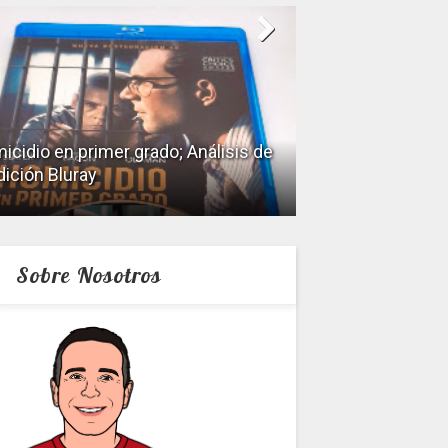
icidio en primer grado; Análisis de
dición Bluray
Keeper; Análisis 
Sobre Nosotros