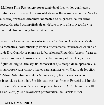
 Mallorca Film Fest quiere poner también el foco en los conflictos y
 estrenará en España el documental italiano Hacia mi nombre, de Nicolò
z a cuatro jóvenes en diferentes momentos de su proceso de transición. El
royección estará acompañada de un debate previo a la proyección y se
ncierto de Rocío Saiz y Jimena Amarillo.
 varios cineastas que presentarán sus películas en el certamen: Zaida
 romántica, costumbrista y lésbica directamente inspirada en el cine de
a de Eva Garrido se planta en la barcelonesa Plaza dels Àngels, frente al
rman un mosaico humano lleno de vida. Por su parte, en La guerra de
a figura de Miguel Jelelaty, un homosexual que escapó de la opresión y la
ís tan conservador como Líbano, para aterrizar en el Madrid de los años
 Adrián Silvestre presentará Mi vacío y yo, ficción inspirada en las
en busca de su identidad. Un film que ganó el Premio Especial del Jurado
. La sección se completa con las proyecciones de Girl Picture, de Alli
l Ben Yadir, y Una revolución pornográfica, de Patrick Muroni.
TERATURA Y MÚSICA