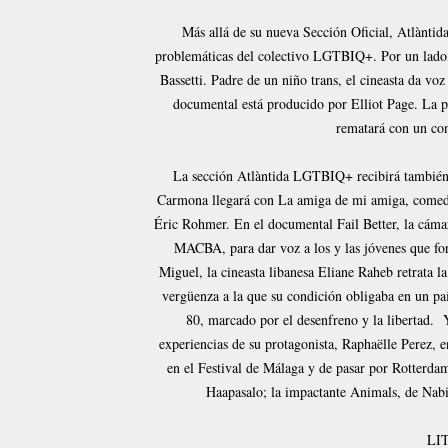
Más allá de su nueva Sección Oficial, Atlàntida
problemáticas del colectivo LGTBIQ+. Por un lado,
Bassetti. Padre de un niño trans, el cineasta da vo
documental está producido por Elliot Page. La p
rematará con un co
La sección Atlàntida LGTBIQ+ recibirá también a
Carmona llegará con La amiga de mi amiga, comedia
Éric Rohmer. En el documental Fail Better, la cámar
MACBA, para dar voz a los y las jóvenes que fo
Miguel, la cineasta libanesa Eliane Raheb retrata l
vergüenza a la que su condición obligaba en un pa
80, marcado por el desenfreno y la libertad. Y
experiencias de su protagonista, Raphaëlle Perez, 
en el Festival de Málaga y de pasar por Rotterdam
Haapasalo; la impactante Animals, de Nabi
LI