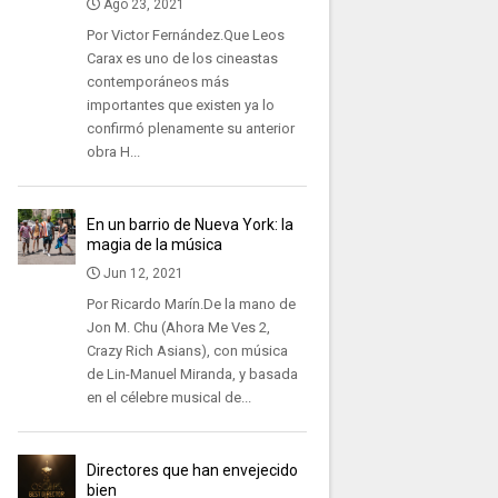
Ago 23, 2021
Por Victor Fernández.Que Leos
Carax es uno de los cineastas
contemporáneos más
importantes que existen ya lo
confirmó plenamente su anterior
obra H...
En un barrio de Nueva York: la
magia de la música
Jun 12, 2021
Por Ricardo Marín.De la mano de
Jon M. Chu (Ahora Me Ves 2,
Crazy Rich Asians), con música
de Lin-Manuel Miranda, y basada
en el célebre musical de...
Directores que han envejecido
bien