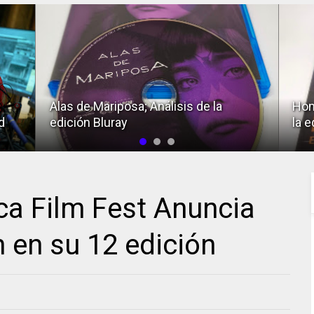
Alas de Mariposa; Análisis de la
Hom
d
edición Bluray
la e
ca Film Fest Anuncia
 en su 12 edición