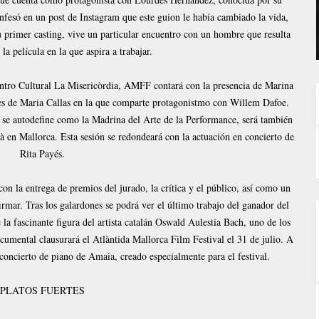
nfesó en un post de Instagram que este guion le había cambiado la vida,
 su primer casting, vive un particular encuentro con un hombre que resulta
 la película en la que aspira a trabajar.
entro Cultural La Misericòrdia, AMFF contará con la presencia de Marina
es de Maria Callas en la que comparte protagonistmo con Willem Dafoe.
e se autodefine como la Madrina del Arte de la Performance, será también
 en Mallorca. Esta sesión se redondeará con la actuación en concierto de
Rita Payés.
con la entrega de premios del jurado, la crítica y el público, así como un
mar. Tras los galardones se podrá ver el último trabajo del ganador del
e la fascinante figura del artista catalán Oswald Aulestia Bach, uno de los
documental clausurará el Atlàntida Mallorca Film Festival el 31 de julio. A
concierto de piano de Amaia, creado especialmente para el festival.
PLATOS FUERTES