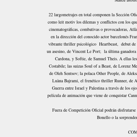
22 largometrajes en total componen la Sección Ofici
como leit motiv los dilemas y conflictos con los qu
cinematográficas, combativas o provocadoras, Atlà
en la dirección del conocido actor barcelonés Fran
vibrante thriller psicológico Heartbeast, debut de 
un asesino, de Vincent Le Port; la última ganadora
Cardona, y Softie, de Samuel Theis. A ellas le
Costabile; las suizas Soul of a Beast, de Lorenz M
de Oleh Sentsov; la polaca Other People, de Aleks
Luàna Bajrami, el frenético thriller Runner, de A
Guerra entre Israel y Palestina a través de los o
película de animación que viene de conquistar Can
Fuera de Competición Oficial podrán disfrutars
Bonello o la sorprenden
COM