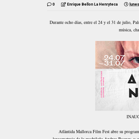
0
Enrique Bellon La Henryteca
lunes
Durante ocho días, entre el 24 y el 31 de julio, Pal
música, cha
INAU
Atlàntida Mallorca Film Fest abre su program
largometraje de la madrileña Andrea Bagney, y 