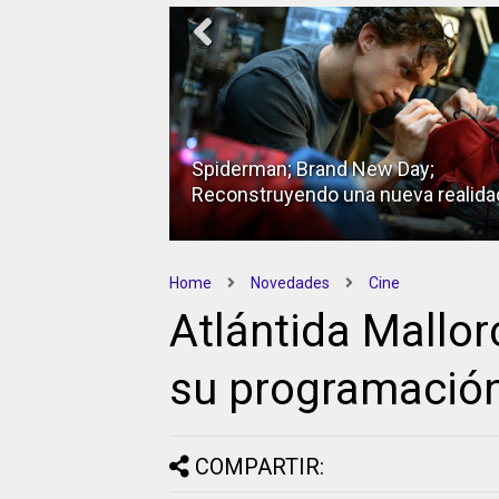
Spiderman; Brand New Day;
Reconstruyendo una nueva realida
Home
Novedades
Cine
Atlántida Mallor
su programación
COMPARTIR: