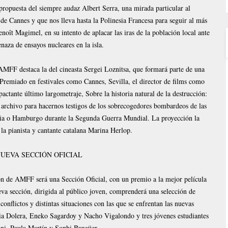
 propuesta del siempre audaz Albert Serra, una mirada particular al
de Cannes y que nos lleva hasta la Polinesia Francesa para seguir al más
noît Magimel, en su intento de aplacar las iras de la población local ante
naza de ensayos nucleares en la isla.
 AMFF destaca la del cineasta Sergei Loznitsa, que formará parte de una
 Premiado en festivales como Cannes, Sevilla, el director de films como
ctante último largometraje, Sobre la historia natural de la destrucción:
archivo para hacernos testigos de los sobrecogedores bombardeos de las
nia o Hamburgo durante la Segunda Guerra Mundial. La proyección la
 la pianista y cantante catalana Marina Herlop.
UEVA SECCIÓN OFICIAL
ión de AMFF será una Sección Oficial, con un premio a la mejor película
eva sección, dirigida al público joven, comprenderá una selección de
onflictos y distintas situaciones con las que se enfrentan las nuevas
cia Dolera, Eneko Sagardoy y Nacho Vigalondo y tres jóvenes estudiantes
ni, Paula Martín y Sophi Burgüer