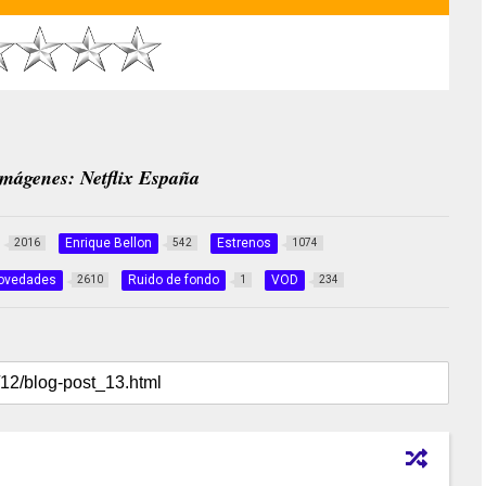
mágenes: Netflix España
Enrique Bellon
Estrenos
2016
542
1074
ovedades
Ruido de fondo
VOD
2610
1
234