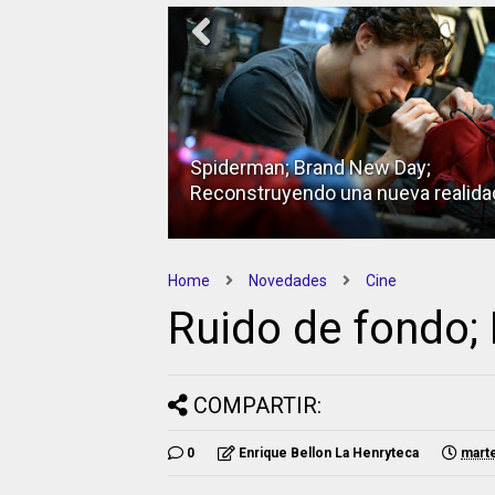
Spiderman; Brand New Day;
Reconstruyendo una nueva realida
Home
Novedades
Cine
Ruido de fondo; 
COMPARTIR:
0
Enrique Bellon La Henryteca
marte