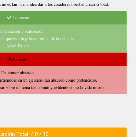
no es tan buena idea dar a los creadores libertad creativa total.
Lo bueno
mbientación y realización.
ada que esta la primera mitad de la película.
Adam Driver.
Lo malo
Un humor absurdo.
virtiendose en un ejercicio tan absurdo como pretencioso.
onar sobre un tema tan común y evidente como la vida misma.
ación Total 4.0 / 10