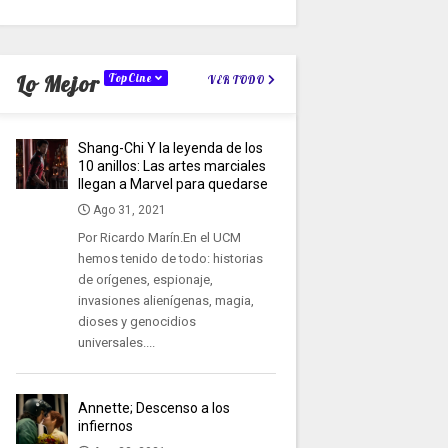
Lo Mejor
TopCine
VER TODO
Shang-Chi Y la leyenda de los
10 anillos: Las artes marciales
llegan a Marvel para quedarse
Ago 31, 2021
Por Ricardo Marín.En el UCM
hemos tenido de todo: historias
de orígenes, espionaje,
invasiones alienígenas, magia,
dioses y genocidios
universales....
Annette; Descenso a los
infiernos