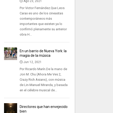
Ago 23, 2021
Por Victor Fernández.Que Leos
Carax es uno de los cineastas
contemporáneos más
importantes que existen ya lo
confirmó plenamente su anterior
obra H...
En un barrio de Nueva York: la
magia de la música
Jun 12, 2021
Por Ricardo Marín.De la mano de
Jon M. Chu (Ahora Me Ves 2,
Crazy Rich Asians), con música
de Lin-Manuel Miranda, y basada
en el célebre musical de...
Directores que han envejecido
bien