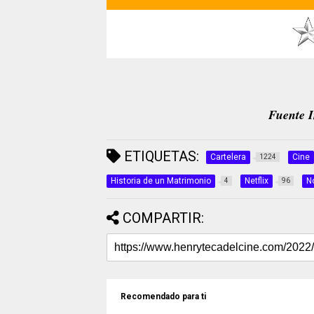
Fuente I
ETIQUETAS:
Cartelera
Cine
1224
Historia de un Matrimonio
Netflix
N
4
96
COMPARTIR:
Recomendado para ti