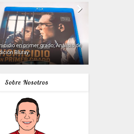
icidio en primer grado; Análisis de
dición Bluray
Keeper; Análisis 
Sobre Nosotros