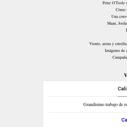
Peter O'Toole 
Cómo s
Una conve
Maan, Jordan
Viento, arena y estrell
Imágenes de a
Campañas
V
Cal
Grandísimo trabajo de re
Ca