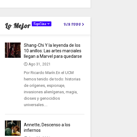
Lo Mejor
TopCine
VER TODO
Shang-Chi Y la leyenda de los
10 anillos: Las artes marciales
llegan a Marvel para quedarse
Ago 31, 2021
Por Ricardo Marín.En el UCM
hemos tenido de todo: historias
de orígenes, espionaje,
invasiones alienígenas, magia,
dioses y genocidios
universales....
Annette; Descenso a los
infiernos