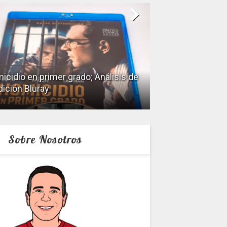
icidio en primer grado; Análisis de
dición Bluray
Keeper; Análisis 
Sobre Nosotros