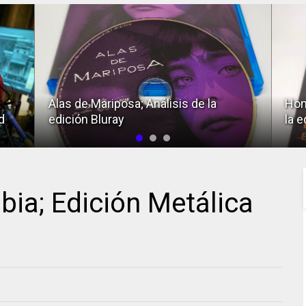
Alas de Mariposa; Análisis de la
Hom
d
edición Bluray
la e
bia; Edición Metálica