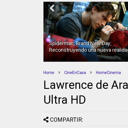
Spiderman; Brand New Day;
Reconstruyendo una nueva realida
Home
CineEnCasa
HomeCinema
Lawrence de Ara
Ultra HD
COMPARTIR: