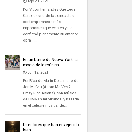
Ago 23, 2021
Por Victor Fernández.Que Leos
Carax es uno de los cineastas
contemporáneos más
importantes que existen ya lo
confirmó plenamente su anterior
obra H...
En un barrio de Nueva York: la
magia de la música
Jun 12, 2021
Por Ricardo Marín.De la mano de
Jon M. Chu (Ahora Me Ves 2,
Crazy Rich Asians), con música
de Lin-Manuel Miranda, y basada
en el célebre musical de...
Directores que han envejecido
bien