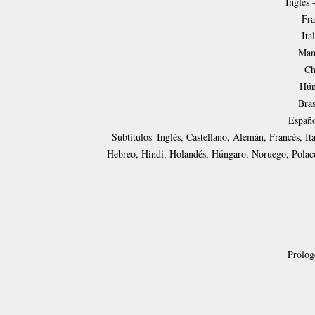
Inglés
Fra
Ita
Mand
Ch
Hún
Bras
Españo
Subtítulos
Inglés, Castellano, Alemán, Francés, It
Hebreo, Hindi, Holandés, Húngaro, Noruego, Polaco
Prólogo