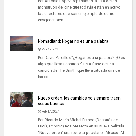
Por Antonio López.Repasamos la lista de los
monstruos del cine que todavía están en activo;
los directores que son un ejemplo de cómo
envejecer bien...
Nomadland; Hogar no es una palabra
Mar 22, 2021
Por David Pardillos."¿Hogar es una palabra? ¿O es
algo que llevas contigo?" Esta frase de una
canción de The Smith, que lleva tatuada una de
las co...
Nuevo orden: los cambios no siempre traen
cosas buenas
Feb 17, 2021
Por Ricardo Marín.Michel Franco (Después de
Lucía, Chronic) nos presenta en su nueva película
“Nuevo orden” una revuelta popular en México. Al