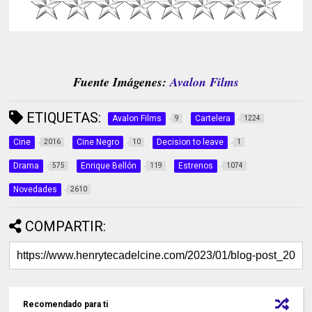
Fuente Imágenes:
Avalon Films
ETIQUETAS:
Avalon Films
Cartelera
9
1224
Cine
Cine Negro
Decision to leave
2016
10
1
Drama
Enrique Bellón
Estrenos
575
119
1074
Novedades
2610
COMPARTIR:
Recomendado para ti