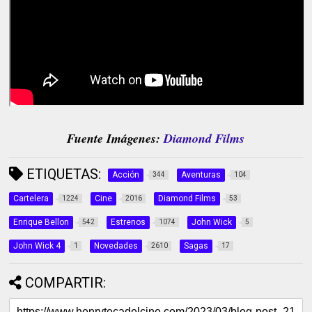
Fuente Imágenes:
Diamond Films
ETIQUETAS:
Acción
Aventuras
344
104
Cartelera
Cine
Diamond Films
1224
2016
53
Enrique Bellon
Estrenos
John Wick
542
1074
5
John Wick 4
Novedades
Sagas
1
2610
17
COMPARTIR: