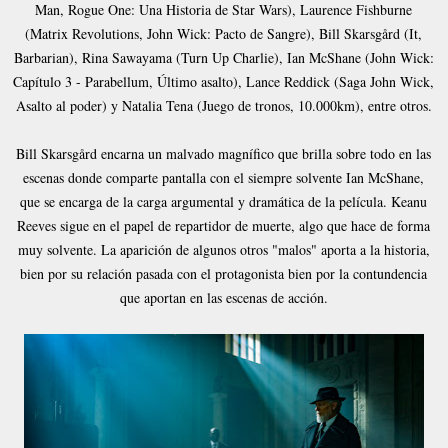
Man, Rogue One: Una Historia de Star Wars), Laurence Fishburne
(Matrix Revolutions, John Wick: Pacto de Sangre), Bill Skarsgård (It,
Barbarian), Rina Sawayama (Turn Up Charlie), Ian McShane (John Wick:
Capítulo 3 - Parabellum, Último asalto), Lance Reddick (Saga John Wick,
Asalto al poder) y Natalia Tena (Juego de tronos, 10.000km), entre otros.
Bill Skarsgård encarna un malvado magnífico que brilla sobre todo en las
escenas donde comparte pantalla con el siempre solvente Ian McShane,
que se encarga de la carga argumental y dramática de la película. Keanu
Reeves sigue en el papel de repartidor de muerte, algo que hace de forma
muy solvente. La aparición de algunos otros "malos" aporta a la historia,
bien por su relación pasada con el protagonista bien por la contundencia
que aportan en las escenas de acción.