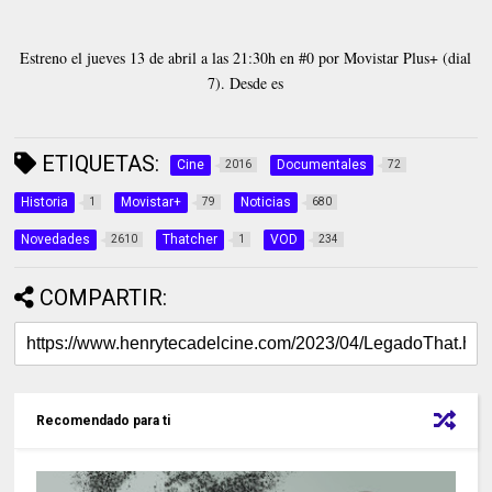
Estreno el jueves 13 de abril a las 21:30h en #0 por Movistar Plus+ (dial
7). Desde es
ETIQUETAS:
Cine
Documentales
2016
72
Historia
Movistar+
Noticias
1
79
680
Novedades
Thatcher
VOD
2610
1
234
COMPARTIR:
Recomendado para ti