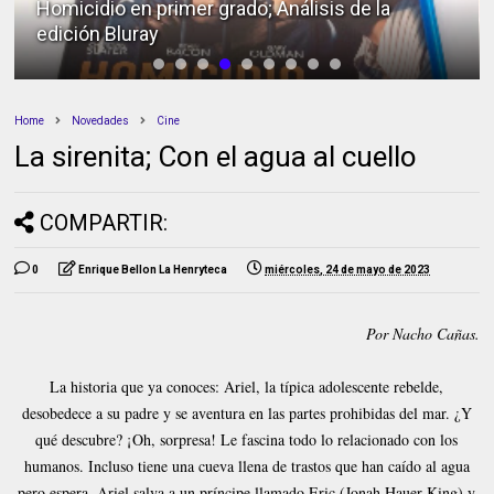
Homicidio en primer grado; Análisis de la
edición Bluray
Home
Novedades
Cine
La sirenita; Con el agua al cuello
COMPARTIR:
0
Enrique Bellon La Henryteca
miércoles, 24 de mayo de 2023
Por Nacho Cañas.
La historia que ya conoces: Ariel, la típica adolescente rebelde,
desobedece a su padre y se aventura en las partes prohibidas del mar. ¿Y
qué descubre? ¡Oh, sorpresa! Le fascina todo lo relacionado con los
humanos. Incluso tiene una cueva llena de trastos que han caído al agua
pero espera, Ariel salva a un príncipe llamado Eric (Jonah Hauer-King) y