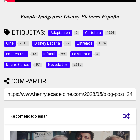
Fuente Imágenes: Disney Pictures España
ETIQUETAS:
Adaptación
Cartelera
7
1224
Cine
Disney España
Estrenos
2016
37
1074
Imagen real
Infantil
La sirenita
13
99
3
Nacho Cañas
Novedades
101
2610
COMPARTIR:
Recomendado para ti