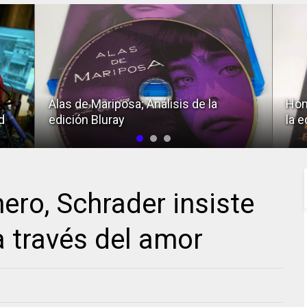
Alas de Mariposa; Análisis de la
Hom
d
edición Bluray
la e
nero, Schrader insiste
a través del amor