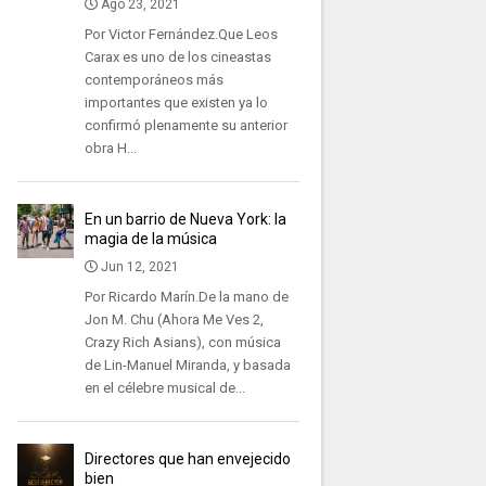
Ago 23, 2021
Por Victor Fernández.Que Leos
Carax es uno de los cineastas
contemporáneos más
importantes que existen ya lo
confirmó plenamente su anterior
obra H...
En un barrio de Nueva York: la
magia de la música
Jun 12, 2021
Por Ricardo Marín.De la mano de
Jon M. Chu (Ahora Me Ves 2,
Crazy Rich Asians), con música
de Lin-Manuel Miranda, y basada
en el célebre musical de...
Directores que han envejecido
bien