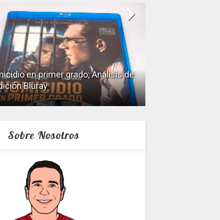
icidio en primer grado; Análisis de
dición Bluray
Keeper; Análisis 
Sobre Nosotros