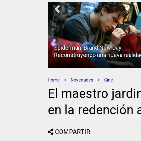
Spiderman; Brand New Day;
Reconstruyendo una nueva realida
Home
Novedades
Cine
El maestro jardi
en la redención 
COMPARTIR: