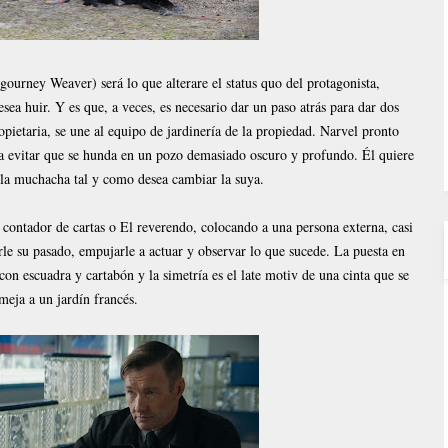
gourney Weaver) será lo que alterare el status quo del protagonista,
esea huir. Y es que, a veces, es necesario dar un paso atrás para dar dos
ropietaria, se une al equipo de jardinería de la propiedad. Narvel pronto
ra evitar que se hunda en un pozo demasiado oscuro y profundo. Él quiere
e la muchacha tal y como desea cambiar la suya.
 contador de cartas o El reverendo, colocando a una persona externa, casi
rle su pasado, empujarle a actuar y observar lo que sucede. La puesta en
con escuadra y cartabón y la simetría es el late motiv de una cinta que se
meja a un jardín francés.