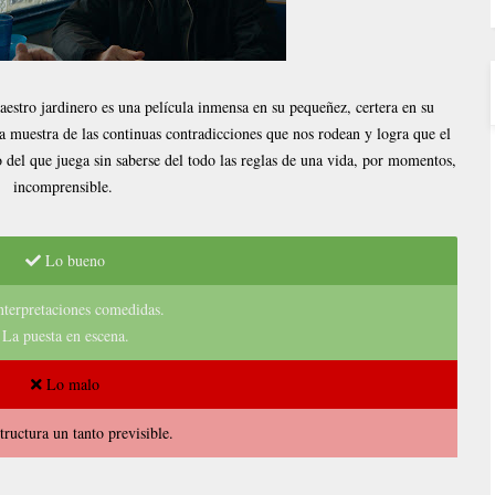
estro jardinero es una película inmensa en su pequeñez, certera en su
 muestra de las continuas contradicciones que nos rodean y logra que el
o del que juega sin saberse del todo las reglas de una vida, por momentos,
incomprensible.
Lo bueno
nterpretaciones comedidas.
La puesta en escena.
Lo malo
tructura un tanto previsible.