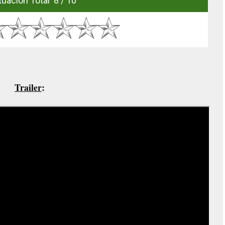
uación Total 8 / 10
Trailer
: