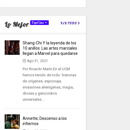
Lo Mejor
TopCine
VER TODO
Shang-Chi Y la leyenda de los
10 anillos: Las artes marciales
llegan a Marvel para quedarse
Ago 31, 2021
Por Ricardo Marín.En el UCM
hemos tenido de todo: historias
de orígenes, espionaje,
invasiones alienígenas, magia,
dioses y genocidios
universales....
Annette; Descenso a los
infiernos