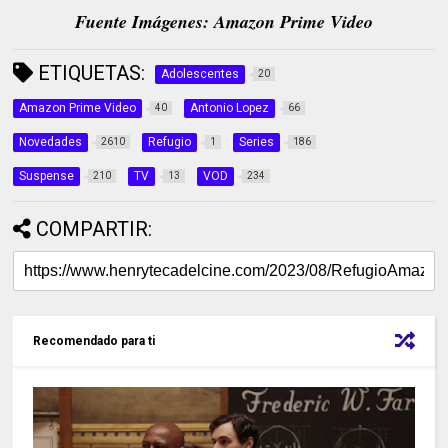
Fuente Imágenes: Amazon Prime Video
ETIQUETAS:
Adolescentes
20
Amazon Prime Video
Antonio Lopez
40
66
Novedades
Refugio
Series
2610
1
186
Suspense
TV
VOD
210
13
234
COMPARTIR:
Recomendado para ti