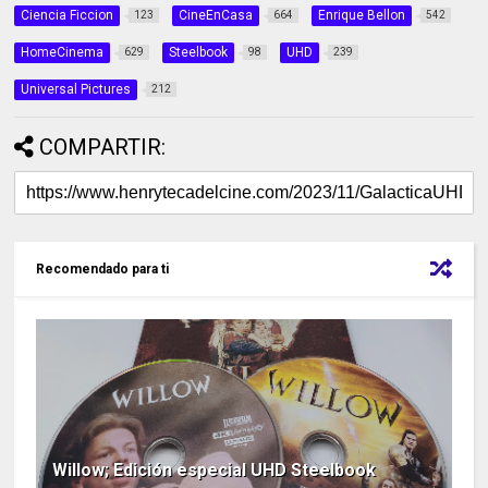
Ciencia Ficcion
CineEnCasa
Enrique Bellon
123
664
542
HomeCinema
Steelbook
UHD
629
98
239
Universal Pictures
212
COMPARTIR:
Recomendado para ti
Willow; Edición especial UHD Steelbook