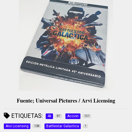
Fuente; Universal Pictures / Arvi Licensing
ETIQUETAS:
4k
Accion
87
151
Arvi Licensing
Battlestar Galactica
108
1